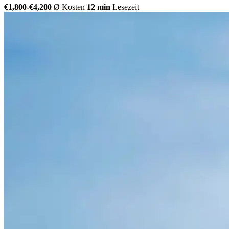
€1,800-€4,200
Ø Kosten
12 min
Lesezeit