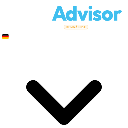
Relo
Advisor
Umzugsratgeber
Umzugsunternehmen
Kostenrechner
DEMNÄCHST
Gewerbeumzüge