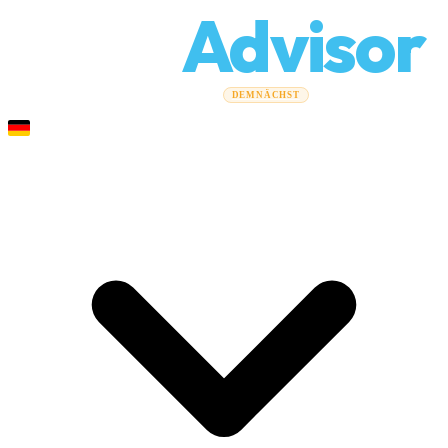
Relo
Advisor
Umzugsratgeber
Umzugsunternehmen
Kostenrechner
DEMNÄCHST
Gewerbeumzüge