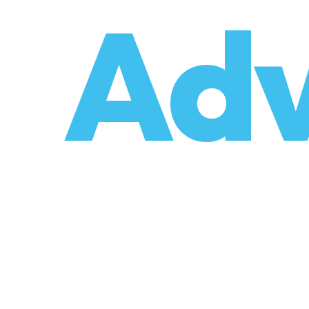
o
Adv
umzüge