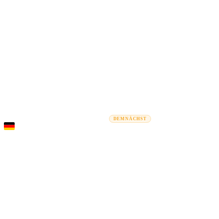
Rel
Umzugsratgeber
Umzugsunternehmen
Kostenrechner
Gewerbe
DEMNÄCHST