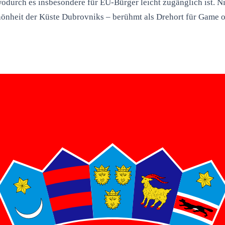
urch es insbesondere für EU-Bürger leicht zugänglich ist. Ni
önheit der Küste Dubrovniks – berühmt als Drehort für Game of