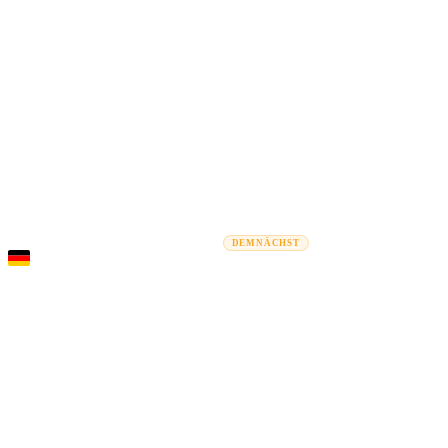
Rel
Umzugsratgeber
Umzugsunternehmen
Kostenrechner
Gewerbe
DEMNÄCHST