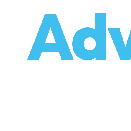
o
Adv
umzüge