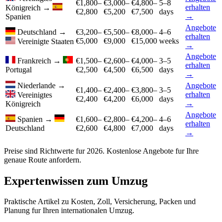
€1,800–
€3,000–
€4,800–
5–8
erhalten
Königreich
→
€2,800
€5,200
€7,500
days
→
Spanien
Angebote
Deutschland
→
€3,200–
€5,500–
€8,000–
4–6
erhalten
€5,000
€9,000
€15,000
weeks
Vereinigte Staaten
→
Angebote
Frankreich
→
€1,500–
€2,600–
€4,000–
3–5
erhalten
Portugal
€2,500
€4,500
€6,500
days
→
Niederlande
→
Angebote
€1,400–
€2,400–
€3,800–
3–5
erhalten
Vereinigtes
€2,400
€4,200
€6,000
days
→
Königreich
Angebote
Spanien
→
€1,600–
€2,800–
€4,200–
4–6
erhalten
Deutschland
€2,600
€4,800
€7,000
days
→
Preise sind Richtwerte fur 2026. Kostenlose Angebote fur Ihre
genaue Route anfordern.
Expertenwissen zum Umzug
Praktische Artikel zu Kosten, Zoll, Versicherung, Packen und
Planung fur Ihren internationalen Umzug.