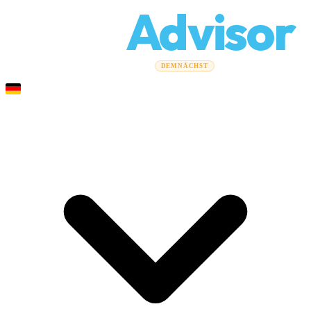
Relo
Advisor
Umzugsratgeber
Umzugsunternehmen
Kostenrechner
DEMNÄCHST
Gewerbeumzüge