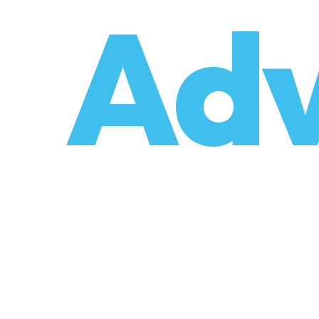
o
Adv
umzüge