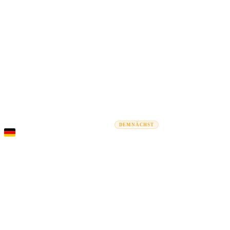
Rel
Umzugsratgeber
Umzugsunternehmen
Kostenrechner
Gewerbe
DEMNÄCHST