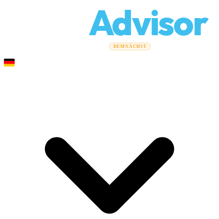
Relo
Advisor
Umzugsratgeber
Umzugsunternehmen
Kostenrechner
DEMNÄCHST
Gewerbeumzüge