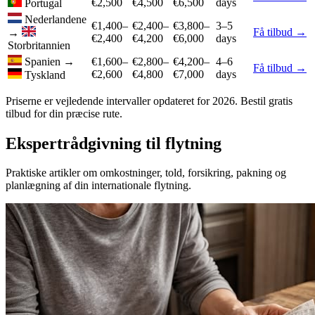
€2,500
€4,500
€6,500
days
Portugal
Nederlandene
€1,400–
€2,400–
€3,800–
3–5
Få tilbud →
→
€2,400
€4,200
€6,000
days
Storbritannien
Spanien
→
€1,600–
€2,800–
€4,200–
4–6
Få tilbud →
€2,600
€4,800
€7,000
days
Tyskland
Priserne er vejledende intervaller opdateret for 2026. Bestil gratis
tilbud for din præcise rute.
Ekspertrådgivning til flytning
Praktiske artikler om omkostninger, told, forsikring, pakning og
planlægning af din internationale flytning.