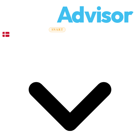
Relo
Advisor
Flytteguider
Flyttefirmaer
Prisberegner
Erhvervsflytning
SNART