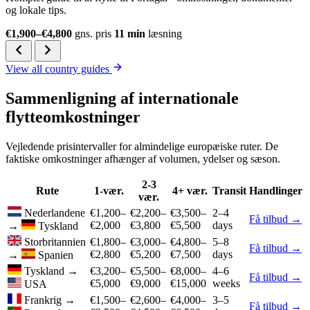
og lokale tips.
€1,900–€4,800
gns. pris
11 min
læsning
View all country guides
Sammenligning af internationale
flytteomkostninger
Vejledende prisintervaller for almindelige europæiske ruter. De
faktiske omkostninger afhænger af volumen, ydelser og sæson.
2-3
Rute
1-vær.
4+ vær.
Transit
Handlinger
vær.
Nederlandene
€1,200–
€2,200–
€3,500–
2–4
Få tilbud →
€2,000
€3,800
€5,500
days
→
Tyskland
Storbritannien
€1,800–
€3,000–
€4,800–
5–8
Få tilbud →
€2,800
€5,200
€7,500
days
→
Spanien
Tyskland
→
€3,200–
€5,500–
€8,000–
4–6
Få tilbud →
€5,000
€9,000
€15,000
weeks
USA
Frankrig
→
€1,500–
€2,600–
€4,000–
3–5
Få tilbud →