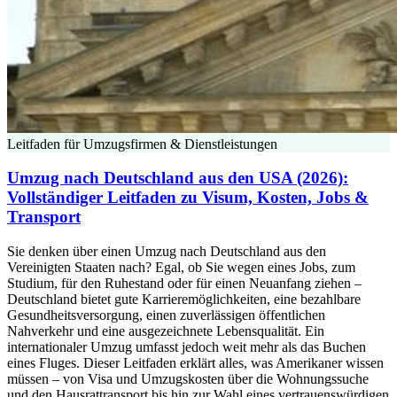
Leitfaden für Umzugsfirmen & Dienstleistungen
Umzug nach Deutschland aus den USA (2026):
Vollständiger Leitfaden zu Visum, Kosten, Jobs &
Transport
Sie denken über einen Umzug nach Deutschland aus den
Vereinigten Staaten nach? Egal, ob Sie wegen eines Jobs, zum
Studium, für den Ruhestand oder für einen Neuanfang ziehen –
Deutschland bietet gute Karrieremöglichkeiten, eine bezahlbare
Gesundheitsversorgung, einen zuverlässigen öffentlichen
Nahverkehr und eine ausgezeichnete Lebensqualität. Ein
internationaler Umzug umfasst jedoch weit mehr als das Buchen
eines Fluges. Dieser Leitfaden erklärt alles, was Amerikaner wissen
müssen – von Visa und Umzugskosten über die Wohnungssuche
und den Hausrattransport bis hin zur Wahl eines vertrauenswürdigen