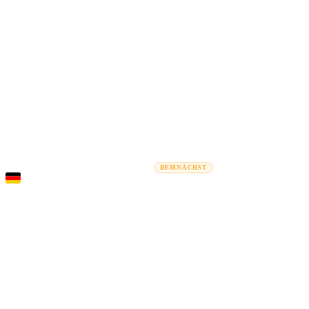
Rel
Umzugsratgeber
Umzugsunternehmen
Kostenrechner
Gewerbe
DEMNÄCHST