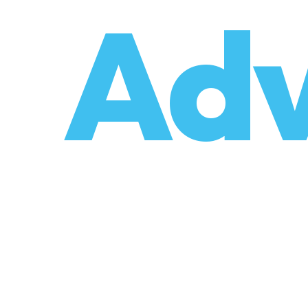
o
Adv
umzüge