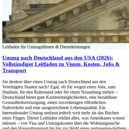
Leitfaden für Umzugsfirmen & Dienstleistungen
Umzug nach Deutschland aus den USA (2026):
Vollständiger Leitfaden zu Visum, Kosten, Jobs &
Transport
Sie denken über einen Umzug nach Deutschland aus den
Vereinigten Staaten nach? Egal, ob Sie wegen eines Jobs, zum
Studium, für den Ruhestand oder für einen Neuanfang ziehen –
Deutschland bietet gute Karrieremöglichkeiten, eine bezahlbare
Gesundheitsversorgung, einen zuverlässigen öffentlichen
Nahverkehr und eine ausgezeichnete Lebensqualität. Ein
internationaler Umzug umfasst jedoch weit mehr als das Buchen
eines Fluges. Dieser Leitfaden erklärt alles, was Amerikaner wissen
müssen – von Visa und Umzugskosten über die Wohnungssuche
und den Hausrattransport bis hin zur Wahl eines vertrauenswürdigen