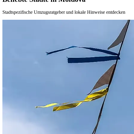
Stadtspezifische Umzugsratgeber und lokale Hinweise entdecken