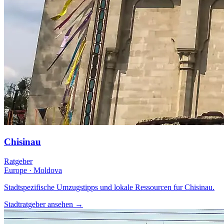
Chisinau
Ratgeber
Europe
·
Moldova
Stadtspezifische Umzugstipps und lokale Ressourcen fur Chisinau.
Stadtratgeber ansehen
→