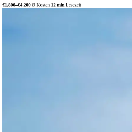
€1,800–€4,200
Ø Kosten
12 min
Lesezeit