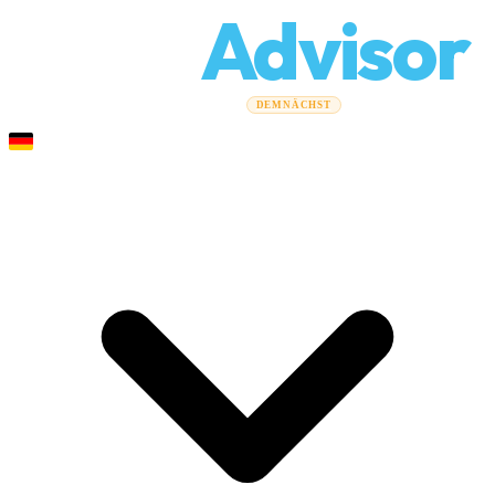
Relo
Advisor
Umzugsratgeber
Umzugsunternehmen
Kostenrechner
DEMNÄCHST
Gewerbeumzüge