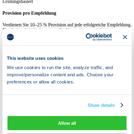
Leistungsbasiert
Provision pro Empfehlung
Verdienen Sie 10–25 % Provision auf jede erfolgreiche Empfehlung.
Flexibel und skalierbar, wenn Ihr Unternehmen wächst.
10–25 % Provision pro Buchung
Zahlen Sie nur, wenn Sie verdienen
Keine Vorabkosten oder Vertrag
Skaliert mit Ihrem Unternehmen
This website uses cookies
We use cookies to run the site, analyze traffic, and
improve/personalize content and ads. Choose your
Vorhersehbare Pauschalgebühr
preferences or allow all cookies.
Monatliche Auflistung
Feste monatliche Gebühr (€99–299) für die Aufnahme in unser
Dienstleister-Verzeichnis. Unbegrenzte Leads und Anfragen
Show details
inklusive.
€99–€299 / Monat
Allow all
Unbegrenzte Anfragen inklusive
Hervorgehobene Verzeichnisplatzierung