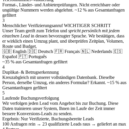
Format-, Länder- und Anbieterprüfungen. Nicht erreichbare oder
ungültige Nummern werden abgelehnt.
~12 % aus Gesamtanfragen
gefiltert
3
Menschlicher Verifizierungsanruf
WICHTIGER SCHRITT
Unser Team greift zum Telefon und
spricht persönlich mit jedem
einzelnen Lead
in dessen bevorzugter Sprache. Wir bestätigen, dass
er wirklich einen Umzug plant, und überprüfen Zeitplan, Volumen,
Route und Budget.
🇬🇧 English
🇩🇪 Deutsch
🇫🇷 Français
🇳🇱 Nederlands
🇪🇸
Español
🇵🇹 Português
~35 % aus Gesamtanfragen gefiltert
4
Duplikat- & Betrugserkennung
Kreuzabgleich mit unserer vollständigen Datenbank. Dieselbe
Person, derselbe Umzug, ein anderes Formular? Erkannt.
~15 % aus
Gesamtanfragen gefiltert
5
Laufende Buchungsverfolgung
Wir verfolgen jeden Lead vom Angebot bis zur Buchung. Diese
Daten trainieren unser System, Ihnen im Laufe der Zeit immer
bessere Konversions-Leads zu senden.
Ergebnis: Nur Verifizierte, Buchungsbereite Leads
100 Anfragen rein → 23 qualifizierte Leads raus → geliefert an max