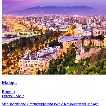
Malaga
Ratgeber
Europe
·
Spain
Stadtspezifische Umzugstipps und lokale Ressourcen fur Malaga.