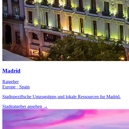
Madrid
Ratgeber
Europe
·
Spain
Stadtspezifische Umzugstipps und lokale Ressourcen fur Madrid.
Stadtratgeber ansehen
→