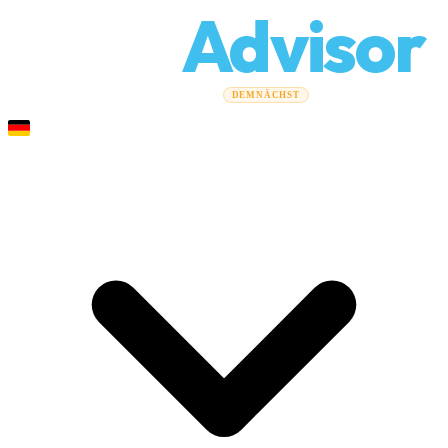
Relo
Advisor
Umzugsratgeber
Umzugsunternehmen
Kostenrechner
DEMNÄCHST
Gewerbeumzüge