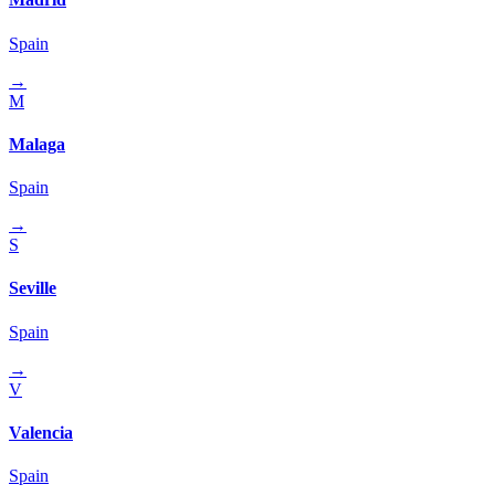
Spain
→
M
Malaga
Spain
→
S
Seville
Spain
→
V
Valencia
Spain