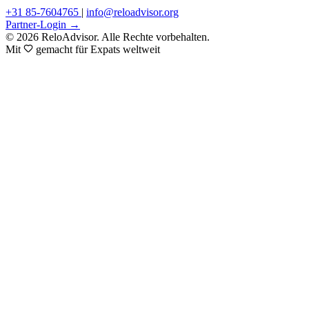
+31 85-7604765
|
info@reloadvisor.org
Partner-Login →
© 2026 ReloAdvisor. Alle Rechte vorbehalten.
Mit
gemacht für Expats weltweit