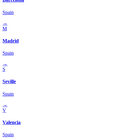
Spain
→
M
Madrid
Spain
→
S
Seville
Spain
→
V
Valencia
Spain