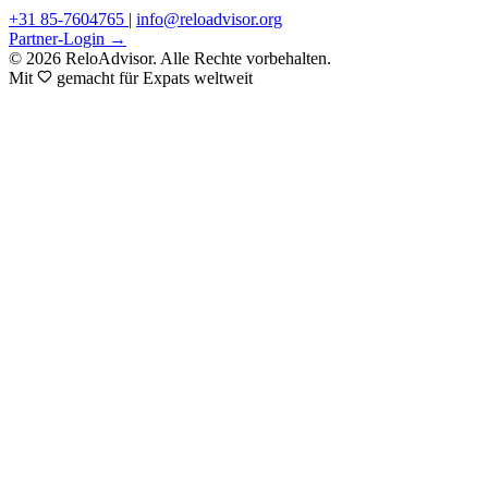
+31 85-7604765
|
info@reloadvisor.org
Partner-Login →
© 2026 ReloAdvisor. Alle Rechte vorbehalten.
Mit
gemacht für Expats weltweit