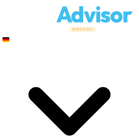
Relo
Advisor
Umzugsratgeber
Umzugsunternehmen
Kostenrechner
DEMNÄCHST
Gewerbeumzüge