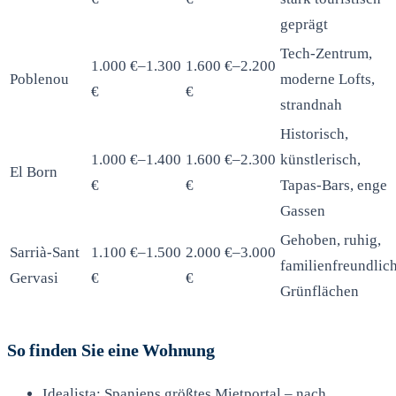
geprägt
Tech-Zentrum,
1.000 €–1.300
1.600 €–2.200
Poblenou
moderne Lofts,
€
€
strandnah
Historisch,
1.000 €–1.400
1.600 €–2.300
künstlerisch,
El Born
€
€
Tapas-Bars, enge
Gassen
Gehoben, ruhig,
Sarrià-Sant
1.100 €–1.500
2.000 €–3.000
familienfreundlich
Gervasi
€
€
Grünflächen
So finden Sie eine Wohnung
Idealista: Spaniens größtes Mietportal – nach