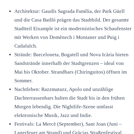
Architektur: Gaudís Sagrada Família, der Park Güell
und die Casa Batlló prägen das Stadtbild. Der gesamte
Stadtteil Eixample ist ein modernistisches Schaufenster
mit Werken von Domènech i Montaner und Puig i
Cadafalch.
Strände: Barceloneta, Bogatell und Nova Icària bieten
Sandstrände innerhalb der Stadtgrenzen – ideal von
Mai bis Oktober. Strandbars (Chiringuitos) öffnen im
Sommer.
Nachtleben: Razzmatazz, Apolo und unzählige
Dachterrassenbars halten die Stadt bis in den frühen
Morgen lebendig. Die Nightlife-Szene umfasst
elektronische Musik, Jazz und Indie.
Festivals: La Mercè (September), Sant Joan (Juni –
Lagerfeuer am Strand) und Gràcias Straßenfestival