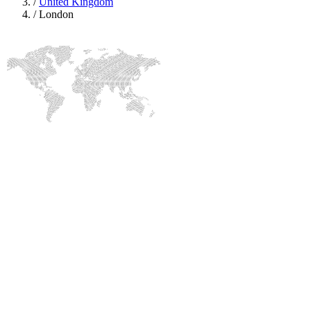
/
United Kingdom
/
London