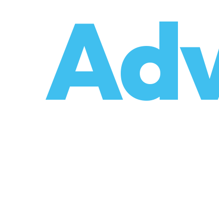
o
Adv
umzüge