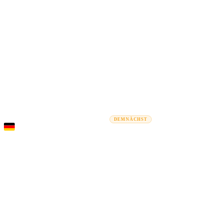
Rel
Umzugsratgeber
Umzugsunternehmen
Kostenrechner
Gewerbe
DEMNÄCHST