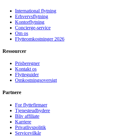
International flytning
Erhvervsflytning
Kontorflytning
Concierge-service
Om os
Flytteomkostninger 2026
Ressourcer
Prisberegner
Kontakt os
Flytteguider
Omkostningsoversigt
Partnere
For flyttefirmaer
Tjenesteudbydere
Bliv affiliate
Karriere
Privatlivspolitik
Servicevilkår