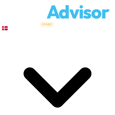
Relo
Advisor
Flytteguider
Flyttefirmaer
Prisberegner
Erhvervsflytning
SNART