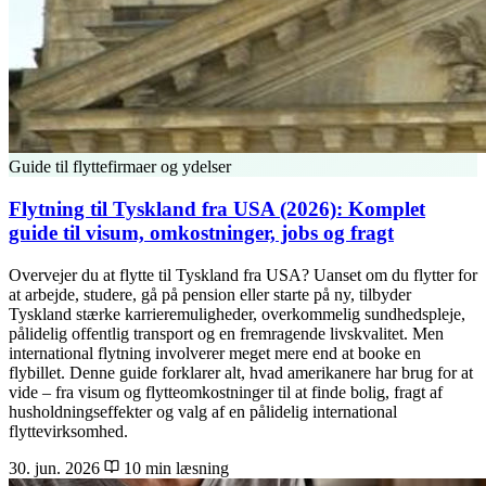
Guide til flyttefirmaer og ydelser
Flytning til Tyskland fra USA (2026): Komplet
guide til visum, omkostninger, jobs og fragt
Overvejer du at flytte til Tyskland fra USA? Uanset om du flytter for
at arbejde, studere, gå på pension eller starte på ny, tilbyder
Tyskland stærke karrieremuligheder, overkommelig sundhedspleje,
pålidelig offentlig transport og en fremragende livskvalitet. Men
international flytning involverer meget mere end at booke en
flybillet. Denne guide forklarer alt, hvad amerikanere har brug for at
vide – fra visum og flytteomkostninger til at finde bolig, fragt af
husholdningseffekter og valg af en pålidelig international
flyttevirksomhed.
30. jun. 2026
10 min læsning