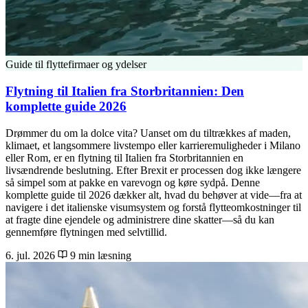
Guide til flyttefirmaer og ydelser
Flytning til Italien fra Storbritannien: Den
komplette guide 2026
Drømmer du om la dolce vita? Uanset om du tiltrækkes af maden,
klimaet, et langsommere livstempo eller karrieremuligheder i Milano
eller Rom, er en flytning til Italien fra Storbritannien en
livsændrende beslutning. Efter Brexit er processen dog ikke længere
så simpel som at pakke en varevogn og køre sydpå. Denne
komplette guide til 2026 dækker alt, hvad du behøver at vide—fra at
navigere i det italienske visumsystem og forstå flytteomkostninger til
at fragte dine ejendele og administrere dine skatter—så du kan
gennemføre flytningen med selvtillid.
6. jul. 2026
9 min læsning