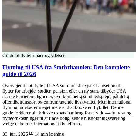
Guide til flyttefirmaer og ydelser
Flytning til USA fra Storbritannien: Den komplette
guide til 2026
Overvejer du at flytte til USA som britisk expat? Uanset om du
flytter for arbejde, studier, pension eller en ny start, tilbyder USA
stærke karrieremuligheder, overkommelig sundhedspleje, pålidelig
offentlig transport og en fremragende livskvalitet. Men international
flytning indebærer meget mere end at booke en flybillet. Denne
guide forklarer alt, britiske expats har brug for at vide — fra visa og
flytteomkostninger til at finde bolig, sende husholdningsvarer og
vælge et betroet internationalt flyttefirma.
30. jun. 2026
14 min læsning