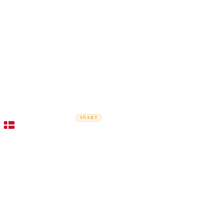
Rel
Flytteguider
Flyttefirmaer
Prisberegner
Erhvervsflytning
SNART