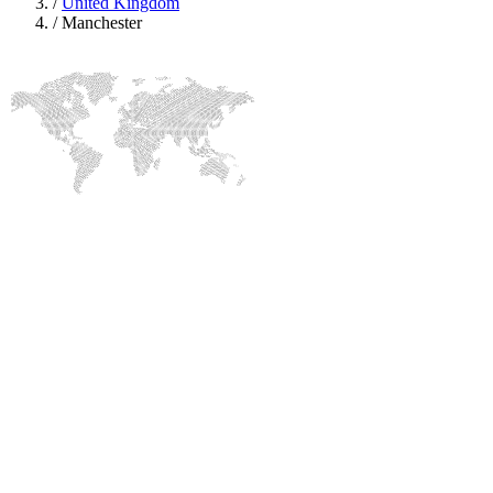
/
United Kingdom
/
Manchester