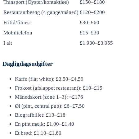
Transport (Oyster/kontaktløs)
£150–£180
Restaurantbesøg (4 gange/måned)
£120–£200
Fritid/fitness
£30–£60
Mobiltelefon
£15–£30
I alt
£1.930–£3.055
Dagligdagsudgifter
Kaffe (flat white): £3,50–£4,50
Frokost (afslappet restaurant): £10–£15
Månedskort (zone 1–3): ~£176
Øl (pint, central pub): £6–£7,50
Biografbillet: £13–£18
En pint mælk: £1,00–£1,40
Et brød: £1,10–£1,60