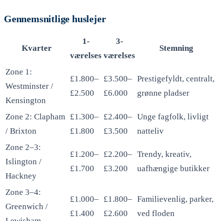
Gennemsnitlige huslejer
1-
3-
Kvarter
Stemning
værelses
værelses
Zone 1:
£1.800–
£3.500–
Prestigefyldt, centralt,
Westminster /
£2.500
£6.000
grønne pladser
Kensington
Zone 2: Clapham
£1.300–
£2.400–
Unge fagfolk, livligt
/ Brixton
£1.800
£3.500
natteliv
Zone 2–3:
£1.200–
£2.200–
Trendy, kreativ,
Islington /
£1.700
£3.200
uafhængige butikker
Hackney
Zone 3–4:
£1.000–
£1.800–
Familievenlig, parker,
Greenwich /
£1.400
£2.600
ved floden
Lewisham