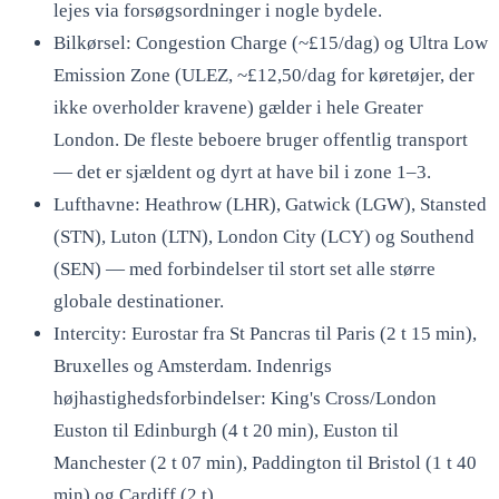
lejes via forsøgsordninger i nogle bydele.
Bilkørsel: Congestion Charge (~£15/dag) og Ultra Low
Emission Zone (ULEZ, ~£12,50/dag for køretøjer, der
ikke overholder kravene) gælder i hele Greater
London. De fleste beboere bruger offentlig transport
— det er sjældent og dyrt at have bil i zone 1–3.
Lufthavne: Heathrow (LHR), Gatwick (LGW), Stansted
(STN), Luton (LTN), London City (LCY) og Southend
(SEN) — med forbindelser til stort set alle større
globale destinationer.
Intercity: Eurostar fra St Pancras til Paris (2 t 15 min),
Bruxelles og Amsterdam. Indenrigs
højhastighedsforbindelser: King's Cross/London
Euston til Edinburgh (4 t 20 min), Euston til
Manchester (2 t 07 min), Paddington til Bristol (1 t 40
min) og Cardiff (2 t).