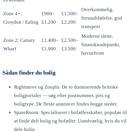
Overkommelig,
Zone 4+:
£900–
£1.500–
forstadsfølelse, god
Croydon / Ealing
£1.200
£2.200
transport
Moderne tårne,
Zone 2: Canary
£1.400–
£2.500–
finansknudepunkt,
Wharf
£1.900
£3.500
havnefront
Sådan finder du bolig
Rightmove og Zoopla: De to dominerende britiske
boligportaler — søg efter postnummer, pris og
boligtype. De fleste annoncer findes begge steder.
SpareRoom: Specialiseret i bofællesskaber, populær til
at finde delt bolig og bofæller. Uundværlig, hvis du vil
dele bolig.