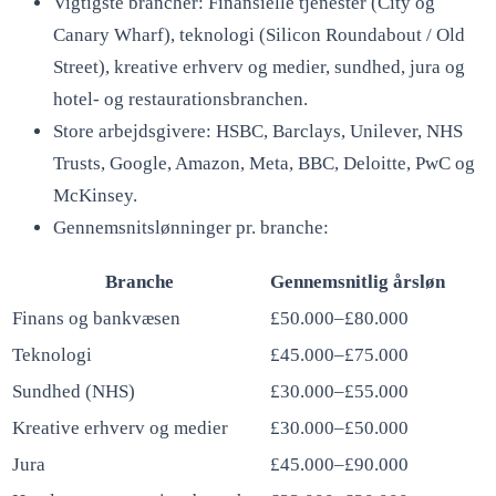
Vigtigste brancher: Finansielle tjenester (City og
Canary Wharf), teknologi (Silicon Roundabout / Old
Street), kreative erhverv og medier, sundhed, jura og
hotel- og restaurationsbranchen.
Store arbejdsgivere: HSBC, Barclays, Unilever, NHS
Trusts, Google, Amazon, Meta, BBC, Deloitte, PwC og
McKinsey.
Gennemsnitslønninger pr. branche:
Branche
Gennemsnitlig årsløn
Finans og bankvæsen
£50.000–£80.000
Teknologi
£45.000–£75.000
Sundhed (NHS)
£30.000–£55.000
Kreative erhverv og medier
£30.000–£50.000
Jura
£45.000–£90.000