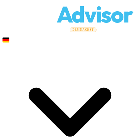
Relo
Advisor
Umzugsratgeber
Umzugsunternehmen
Kostenrechner
DEMNÄCHST
Gewerbeumzüge