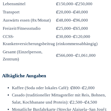
Lebensmittel
₡150,000–₡250,000
Transport
₡20,000–₡40,000
Auswärts essen (8x/Monat)
₡48,000–₡96,000
Freizeit/Fitnessstudio
₡25,000–₡65,000
CCSS-
₡30,000–₡120,000
Krankenversicherungsbeitrag
(einkommensabhängig)
Gesamt (Einzelperson,
₡566,000–₡1,061,000
Zentrum)
Alltägliche Ausgaben
Kaffee (Soda oder lokales Café): ₡800–₡2,000
Casado (traditioneller Mittagsteller mit Reis, Bohnen,
Salat, Kochbanane und Protein): ₡2,500–₡4,500
Monatliche Busfahrkarte (Strecke Alajuela–San José):