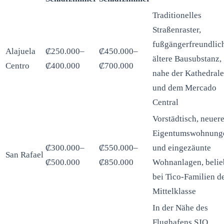
Traditionelles
Straßenraster,
fußgängerfreundlic
Alajuela
₡250.000–
₡450.000–
ältere Bausubstanz,
Centro
₡400.000
₡700.000
nahe der Kathedrale
und dem Mercado
Central
Vorstädtisch, neuer
Eigentumswohnung
₡300.000–
₡550.000–
und eingezäunte
San Rafael
₡500.000
₡850.000
Wohnanlagen, belie
bei Tico-Familien d
Mittelklasse
In der Nähe des
Flughafens SJO,