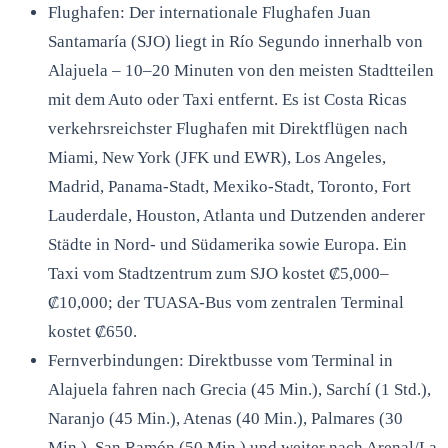
Flughafen: Der internationale Flughafen Juan
Santamaría (SJO) liegt in Río Segundo innerhalb von
Alajuela – 10–20 Minuten von den meisten Stadtteilen
mit dem Auto oder Taxi entfernt. Es ist Costa Ricas
verkehrsreichster Flughafen mit Direktflügen nach
Miami, New York (JFK und EWR), Los Angeles,
Madrid, Panama-Stadt, Mexiko-Stadt, Toronto, Fort
Lauderdale, Houston, Atlanta und Dutzenden anderer
Städte in Nord- und Südamerika sowie Europa. Ein
Taxi vom Stadtzentrum zum SJO kostet ₡5,000–
₡10,000; der TUASA-Bus vom zentralen Terminal
kostet ₡650.
Fernverbindungen: Direktbusse vom Terminal in
Alajuela fahren nach Grecia (45 Min.), Sarchí (1 Std.),
Naranjo (45 Min.), Atenas (40 Min.), Palmares (30
Min.), San Ramón (50 Min.) und weiter nach Arenal/La