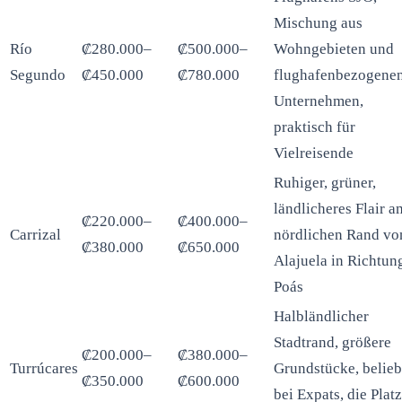
Mischung aus
Río
₡280.000–
₡500.000–
Wohngebieten und
Segundo
₡450.000
₡780.000
flughafenbezogene
Unternehmen,
praktisch für
Vielreisende
Ruhiger, grüner,
ländlicheres Flair a
₡220.000–
₡400.000–
Carrizal
nördlichen Rand vo
₡380.000
₡650.000
Alajuela in Richtun
Poás
Halbländlicher
Stadtrand, größere
₡200.000–
₡380.000–
Turrúcares
Grundstücke, belieb
₡350.000
₡600.000
bei Expats, die Platz