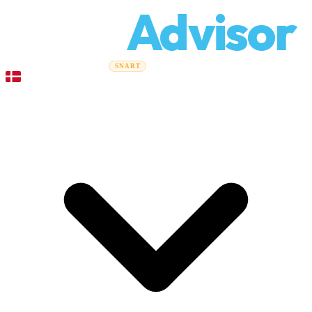
Relo
Advisor
Flytteguider
Flyttefirmaer
Prisberegner
Erhvervsflytning
SNART