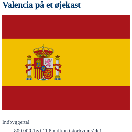
Valencia på et øjekast
Indbyggertal
800,000 (by) / 1.8 million (storbyområde)