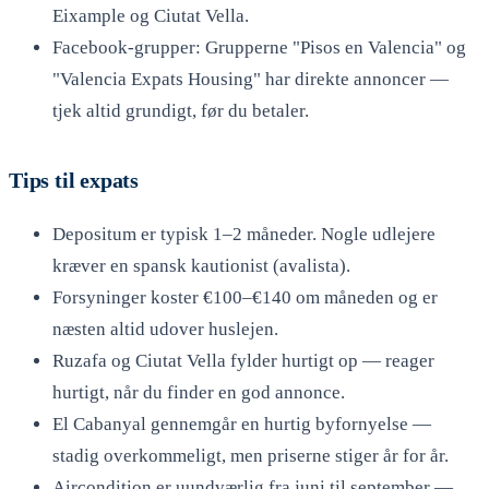
Eixample og Ciutat Vella.
Facebook-grupper: Grupperne "Pisos en Valencia" og
"Valencia Expats Housing" har direkte annoncer —
tjek altid grundigt, før du betaler.
Tips til expats
Depositum er typisk 1–2 måneder. Nogle udlejere
kræver en spansk kautionist (avalista).
Forsyninger koster €100–€140 om måneden og er
næsten altid udover huslejen.
Ruzafa og Ciutat Vella fylder hurtigt op — reager
hurtigt, når du finder en god annonce.
El Cabanyal gennemgår en hurtig byfornyelse —
stadig overkommeligt, men priserne stiger år for år.
Aircondition er uundværlig fra juni til september —