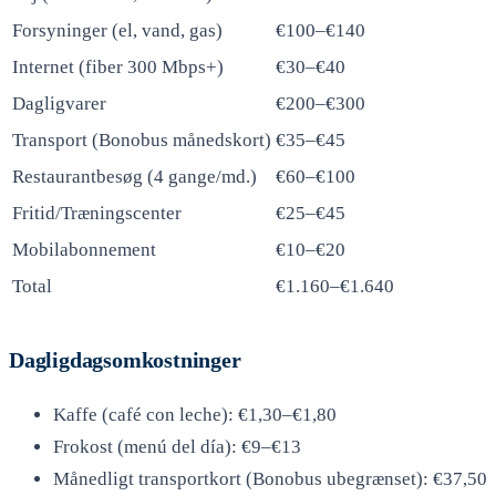
Forsyninger (el, vand, gas)
€100–€140
Internet (fiber 300 Mbps+)
€30–€40
Dagligvarer
€200–€300
Transport (Bonobus månedskort)
€35–€45
Restaurantbesøg (4 gange/md.)
€60–€100
Fritid/Træningscenter
€25–€45
Mobilabonnement
€10–€20
Total
€1.160–€1.640
Dagligdagsomkostninger
Kaffe (café con leche): €1,30–€1,80
Frokost (menú del día): €9–€13
Månedligt transportkort (Bonobus ubegrænset): €37,50