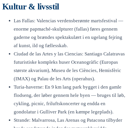
Kultur & livsstil
Las Fallas: Valencias verdensberømte martsfestival —
enorme papmaché-skulpturer (fallas) føres gennem
gaderne og brændes spektakulært i en ugelang fejring
af kunst, ild og fællesskab.
Ciudad de las Artes y las Ciencias: Santiago Calatravas
futuristiske kompleks huser Oceanogràfic (Europas
største akvarium), Museu de les Ciències, Hemisfèric
(IMAX) og Palau de les Arts (operahus).
Turia-haverne: En 9 km lang park bygget i den gamle
flodseng, der løber gennem hele byen — bruges til løb,
cykling, picnic, friluftskoncerter og endda en
gondolatur i Gulliver Park (en kæmpe legeplads).
Strande: Malvarrosa, Las Arenas og Patacona tilbyder