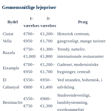
Gennemsnitlige lejepriser
1-
3-
Bydel
Præg
værelses
værelses
Ciutat
€700–
€1,200–
Historisk centrum,
Vella
€950
€1,700
gangvenligt, mange turister
€750–
€1,300–
Trendy, natteliv,
Ruzafa
€1,000
€1,800
internationale restauranter
€700–
€1,200–
Gadenet, modernistiske
Eixample
€950
€1,700
bygninger, centralt
El
€550–
€950–
Ved stranden, bohemisk, i
Cabanyal
€800
€1,400
udvikling
Studerendevenligt,
€550–
€900–
Benimaclet
landsbystemning,
€750
€1,300
overkommeligt