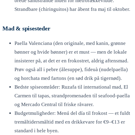
brede sandstrande inden for metrorækkevidde.
Strandbare (chiringuitos) har åbent fra maj til oktober.
Mad & spisesteder
Paella Valenciana (den originale, med kanin, grønne
bønner og hvide bønner) er et must — men de lokale
insisterer på, at det er en frokostret, aldrig aftensmad.
Prøv også all i pebre (ålesuppe), fideuà (nudelpaella)
og horchata med fartons (en sød drik på tigernød).
Bedste spiseområder: Ruzafa til international mad, El
Carmen til tapas, strandpromenaden til seafood-paella
og Mercado Central til friske råvarer.
Budgetmuligheder: Menú del día til frokost — et fuldt
tremåltidersmåltid med en drikkevare for €9–€13 er
standard i hele byen.