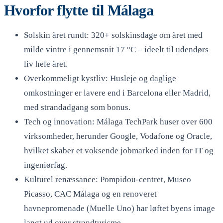
Hvorfor flytte til Málaga
Solskin året rundt: 320+ solskinsdage om året med
milde vintre i gennemsnit 17 °C – ideelt til udendørs
liv hele året.
Overkommeligt kystliv: Husleje og daglige
omkostninger er lavere end i Barcelona eller Madrid,
med strandadgang som bonus.
Tech og innovation: Málaga TechPark huser over 600
virksomheder, herunder Google, Vodafone og Oracle,
hvilket skaber et voksende jobmarked inden for IT og
ingeniørfag.
Kulturel renæssance: Pompidou-centret, Museo
Picasso, CAC Málaga og en renoveret
havnepromenade (Muelle Uno) har løftet byens image
langt ud over strandturisme.