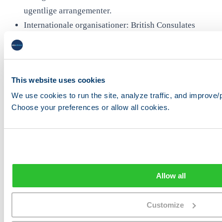
ugentlige arrangementer.
Internationale organisationer: British Consulates
fællesskabsressourcer, Scandinavian Club of the Costa
del Sol, Dutch Club Costa del Sol.
Sprogudveksling: Tandem Malaga, Mundo Lingo og
This website uses cookies
sprogcafé-arrangementer afholdes ugentligt i Centro
We use cookies to run the site, analyze traffic, and improve
og Soho – fantastisk til at møde både lokale og andre
Choose your preferences or allow all cookies.
expats.
Udflugter og nærliggende
Allow all
destinationer
Customize