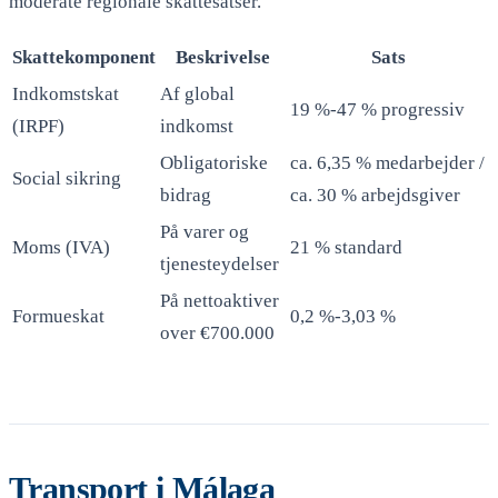
moderate regionale skattesatser.
Skattekomponent
Beskrivelse
Sats
Indkomstskat
Af global
19 %-47 % progressiv
(IRPF)
indkomst
Obligatoriske
ca. 6,35 % medarbejder /
Social sikring
bidrag
ca. 30 % arbejdsgiver
På varer og
Moms (IVA)
21 % standard
tjenesteydelser
På nettoaktiver
Formueskat
0,2 %-3,03 %
over €700.000
Transport i Málaga