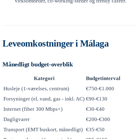
virksomheder, co-working-steder og trendy caféer.
Leveomkostninger i Málaga
Månedligt budget-overblik
Kategori
Budgetinterval
Husleje (1-værelses, centrum)
€750-€1.000
Forsyninger (el, vand, gas - inkl. AC)
€90-€130
Internet (fiber 300 Mbps+)
€30-€40
Dagligvarer
€200-€300
Transport (EMT buskort, månedligt)
€35-€50