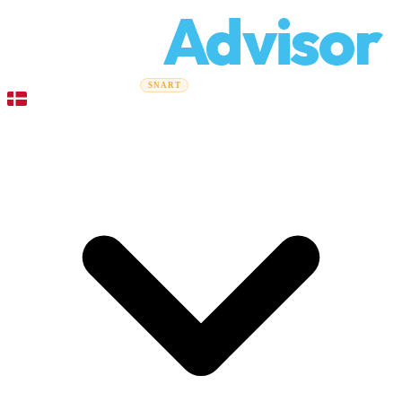
Relo
Advisor
Flytteguider
Flyttefirmaer
Prisberegner
Erhvervsflytning
SNART