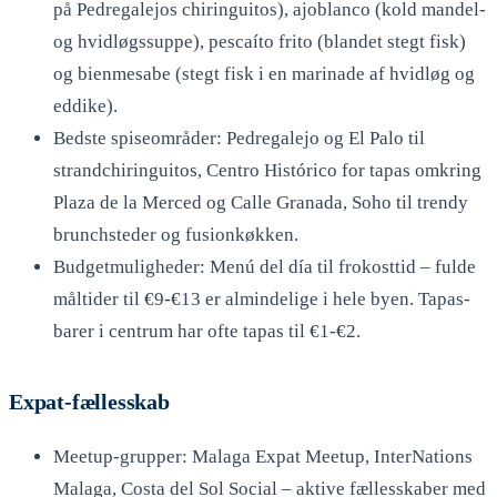
på Pedregalejos chiringuitos), ajoblanco (kold mandel-
og hvidløgssuppe), pescaíto frito (blandet stegt fisk)
og bienmesabe (stegt fisk i en marinade af hvidløg og
eddike).
Bedste spiseområder: Pedregalejo og El Palo til
strandchiringuitos, Centro Histórico for tapas omkring
Plaza de la Merced og Calle Granada, Soho til trendy
brunchsteder og fusionkøkken.
Budgetmuligheder: Menú del día til frokosttid – fulde
måltider til €9-€13 er almindelige i hele byen. Tapas-
barer i centrum har ofte tapas til €1-€2.
Expat-fællesskab
Meetup-grupper: Malaga Expat Meetup, InterNations
Malaga, Costa del Sol Social – aktive fællesskaber med