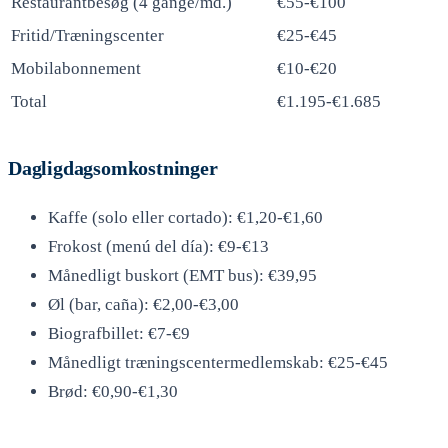
Restaurantbesøg (4 gange/md.)
€55-€100
Fritid/Træningscenter
€25-€45
Mobilabonnement
€10-€20
Total
€1.195-€1.685
Dagligdagsomkostninger
Kaffe (solo eller cortado): €1,20-€1,60
Frokost (menú del día): €9-€13
Månedligt buskort (EMT bus): €39,95
Øl (bar, caña): €2,00-€3,00
Biografbillet: €7-€9
Månedligt træningscentermedlemskab: €25-€45
Brød: €0,90-€1,30