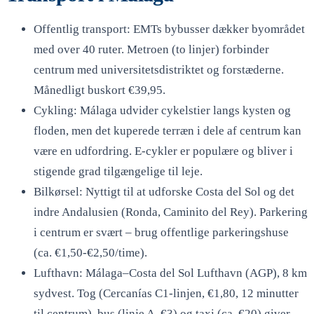
Offentlig transport: EMTs bybusser dækker byområdet
med over 40 ruter. Metroen (to linjer) forbinder
centrum med universitetsdistriktet og forstæderne.
Månedligt buskort €39,95.
Cykling: Málaga udvider cykelstier langs kysten og
floden, men det kuperede terræn i dele af centrum kan
være en udfordring. E-cykler er populære og bliver i
stigende grad tilgængelige til leje.
Bilkørsel: Nyttigt til at udforske Costa del Sol og det
indre Andalusien (Ronda, Caminito del Rey). Parkering
i centrum er svært – brug offentlige parkeringshuse
(ca. €1,50-€2,50/time).
Lufthavn: Málaga–Costa del Sol Lufthavn (AGP), 8 km
sydvest. Tog (Cercanías C1-linjen, €1,80, 12 minutter
til centrum), bus (linje A, €3) og taxi (ca. €20) giver