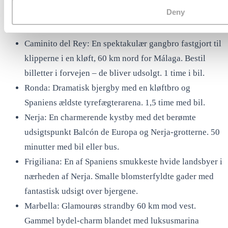
Málagas beliggenhed på Costa del Sol bringer snesevis
Deny
af destinationer inden for nem rækkevidde:
Caminito del Rey: En spektakulær gangbro fastgjort til
klipperne i en kløft, 60 km nord for Málaga. Bestil
billetter i forvejen – de bliver udsolgt. 1 time i bil.
Ronda: Dramatisk bjergby med en kløftbro og
Spaniens ældste tyrefægterarena. 1,5 time med bil.
Nerja: En charmerende kystby med det berømte
udsigtspunkt Balcón de Europa og Nerja-grotterne. 50
minutter med bil eller bus.
Frigiliana: En af Spaniens smukkeste hvide landsbyer i
nærheden af Nerja. Smalle blomsterfyldte gader med
fantastisk udsigt over bjergene.
Marbella: Glamourøs strandby 60 km mod vest.
Gammel bydel-charm blandet med luksusmarina