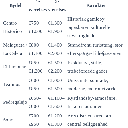
1-
3-
Bydel
Karakter
værelses
værelses
Historisk gamleby,
Centro
€750–
€1.300–
tapasbarer, kulturelle
Histórico
€1.000
€1.900
seværdigheder
Malagueta /
€800–
€1.400–
Strandfront, turisttung, stor
La Caleta
€1.100
€2.000
efterspørgsel i højsæsonen
€850–
€1.500–
Eksklusivt, stille,
El Limonar
€1.200
€2.200
træbefærdede gader
€600–
€1.000–
Universitetsområde,
Teatinos
€850
€1.500
moderne, metronetværk
€650–
€1.100–
Kystlandsby-atmosfære,
Pedregalejo
€900
€1.600
fiskerestauranter
€700–
€1.200–
Arts district, street art,
Soho
€950
€1.800
central beliggenhed