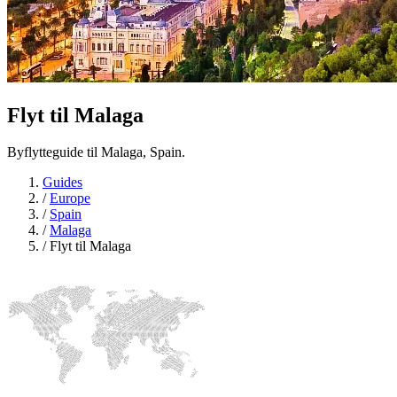
Flyt til
Malaga
Byflytteguide til Malaga, Spain.
Guides
/
Europe
/
Spain
/
Malaga
/
Flyt til Malaga