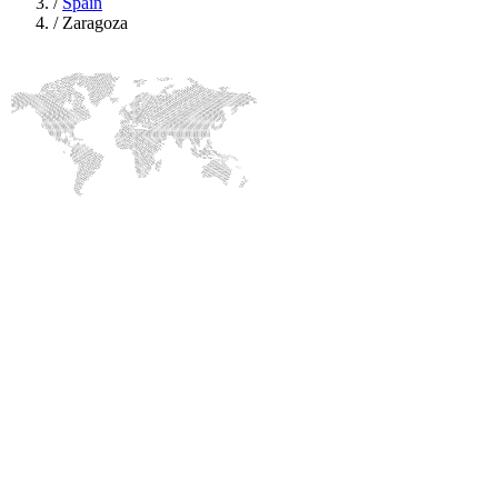
/
Spain
/
Zaragoza