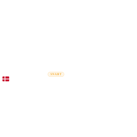
Rel
Flytteguider
Flyttefirmaer
Prisberegner
Erhvervsflytning
SNART