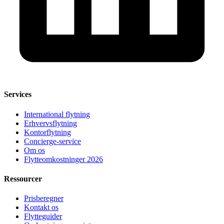
Services
International flytning
Erhvervsflytning
Kontorflytning
Concierge-service
Om os
Flytteomkostninger 2026
Ressourcer
Prisberegner
Kontakt os
Flytteguider