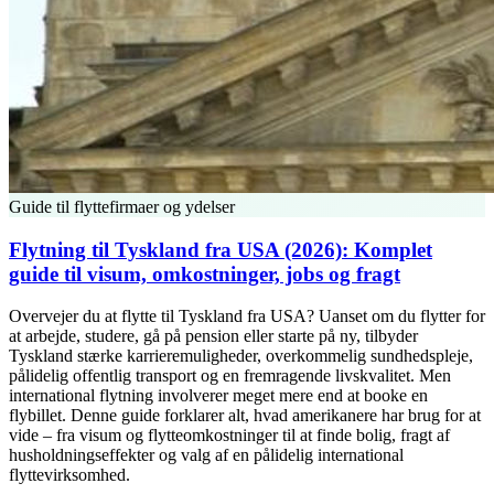
Guide til flyttefirmaer og ydelser
Flytning til Tyskland fra USA (2026): Komplet
guide til visum, omkostninger, jobs og fragt
Overvejer du at flytte til Tyskland fra USA? Uanset om du flytter for
at arbejde, studere, gå på pension eller starte på ny, tilbyder
Tyskland stærke karrieremuligheder, overkommelig sundhedspleje,
pålidelig offentlig transport og en fremragende livskvalitet. Men
international flytning involverer meget mere end at booke en
flybillet. Denne guide forklarer alt, hvad amerikanere har brug for at
vide – fra visum og flytteomkostninger til at finde bolig, fragt af
husholdningseffekter og valg af en pålidelig international
flyttevirksomhed.