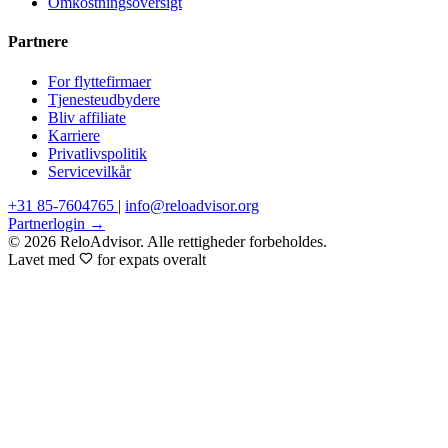
Omkostningsoversigt
Partnere
For flyttefirmaer
Tjenesteudbydere
Bliv affiliate
Karriere
Privatlivspolitik
Servicevilkår
+31 85-7604765
|
info@reloadvisor.org
Partnerlogin →
© 2026 ReloAdvisor. Alle rettigheder forbeholdes.
Lavet med
for expats overalt