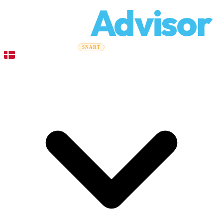
Relo
Advisor
Flytteguider
Flyttefirmaer
Prisberegner
Erhvervsflytning
SNART