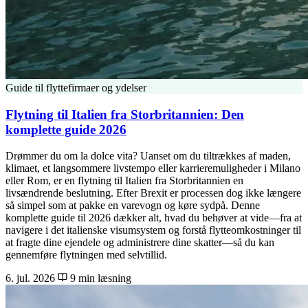
Guide til flyttefirmaer og ydelser
Flytning til Italien fra Storbritannien: Den
komplette guide 2026
Drømmer du om la dolce vita? Uanset om du tiltrækkes af maden,
klimaet, et langsommere livstempo eller karrieremuligheder i Milano
eller Rom, er en flytning til Italien fra Storbritannien en
livsændrende beslutning. Efter Brexit er processen dog ikke længere
så simpel som at pakke en varevogn og køre sydpå. Denne
komplette guide til 2026 dækker alt, hvad du behøver at vide—fra at
navigere i det italienske visumsystem og forstå flytteomkostninger til
at fragte dine ejendele og administrere dine skatter—så du kan
gennemføre flytningen med selvtillid.
6. jul. 2026
9 min læsning