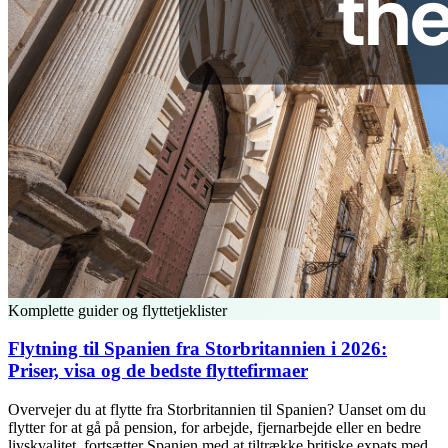
Komplette guider og flyttetjeklister
Flytning til Spanien fra Storbritannien i 2026:
Priser, visa og de bedste flyttefirmaer
Overvejer du at flytte fra Storbritannien til Spanien? Uanset om du
flytter for at gå på pension, for arbejde, fjernarbejde eller en bedre
livskvalitet, fortsætter Spanien med at tiltrække britiske expats med