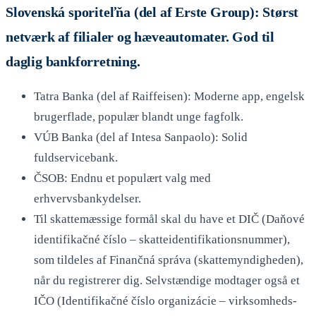
Slovenská sporiteľňa (del af Erste Group): Størst
netværk af filialer og hæveautomater. God til
daglig bankforretning.
Tatra Banka (del af Raiffeisen): Moderne app, engelsk
brugerflade, populær blandt unge fagfolk.
VÚB Banka (del af Intesa Sanpaolo): Solid
fuldservicebank.
ČSOB: Endnu et populært valg med
erhvervsbankydelser.
Til skattemæssige formål skal du have et DIČ (Daňové
identifikačné číslo – skatteidentifikationsnummer),
som tildeles af Finančná správa (skattemyndigheden),
når du registrerer dig. Selvstændige modtager også et
IČO (Identifikačné číslo organizácie – virksomheds-