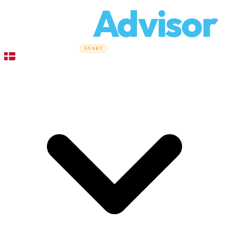
Relo
Advisor
Flytteguider
Flyttefirmaer
Prisberegner
Erhvervsflytning
SNART