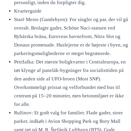
personligt, inden du forpligter dig.
Kvarterguide
Staré Mesto (Gamlebyen): For singler og par, der vil gå
overalt. Brolagte gader, Schöne Naci-statuen ved
Rybárska brána, Euroveas havnefront, Nitra Slot og
Donaus promenade. Huslejerne er de højeste i byen, og
parkeringsmulighederne er meget begrænsede.
Petržalka: Det største boligkvarter i Centraleuropa, en
tæt klynge af panelák-bygninger fra socialisttiden på
den anden side af UFO-broen (Most SNP).
Overkommeligt prissat og velforbundet med bus til
centrum på 15–20 minutter, men betonmiljøet er ikke
for alle.
Ružinov: Et godt valg for familier. Flade gader, store
parker, indkøb i Avion Shopping Park og Bory Mall
samt tæt på M. R. Štefánik Lufthavn (BTS). Gode