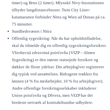
timer) og Brno (2 timer). Mlynské Nivy-busstationen
tilbyder langdistancebusser. Twin City Liner-
katamaranen forbinder Nitra og Wien ad Donau på ca.
75 minutter.
Sundhedsvæsen i Nitra
Offentlig sygesikring: Når du har opholdstilladelse,
skal du tilmelde dig en offentlig sygesikringsforsikrer.
Všeobecná zdravotná poisťovňa (VšZP – Almen
Sygesikring) er den største statsejede forsikrer og
dækker de fleste ydelser. Din arbejdsgiver registrerer
dig typisk ved ansættelsen. Bidragene trækkes fra
lønnen (4 % fra medarbejder, 10 % fra arbejdsgiver).
Andre offentlige forsikringsselskaber inkluderer
Union poisťovňa og Dôvera, men VšZP har det
bredeste netværk af kontraktbundne udbydere.