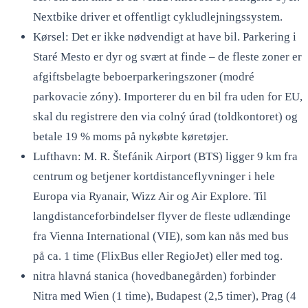
Nextbike driver et offentligt cykludlejningssystem.
Kørsel: Det er ikke nødvendigt at have bil. Parkering i
Staré Mesto er dyr og svært at finde – de fleste zoner er
afgiftsbelagte beboerparkeringszoner (modré
parkovacie zóny). Importerer du en bil fra uden for EU,
skal du registrere den via colný úrad (toldkontoret) og
betale 19 % moms på nykøbte køretøjer.
Lufthavn: M. R. Štefánik Airport (BTS) ligger 9 km fra
centrum og betjener kortdistanceflyvninger i hele
Europa via Ryanair, Wizz Air og Air Explore. Til
langdistanceforbindelser flyver de fleste udlændinge
fra Vienna International (VIE), som kan nås med bus
på ca. 1 time (FlixBus eller RegioJet) eller med tog.
nitra hlavná stanica (hovedbanegården) forbinder
Nitra med Wien (1 time), Budapest (2,5 timer), Prag (4