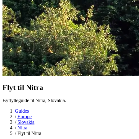
Flyt til
Nitra
Byflytteguide til Nitra, Slovakia.
Guides
/
Europe
/
Slovakia
/
Nitra
/
Flyt til Nitra