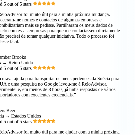
 5 out of 5 stars
loAdvisor foi muito útil para a minha próxima mudança.
ceram-me nomes e contactos de algumas empresas e
nibilizariam mais se pedisse. Partilharam os meus dados de
cto com essas empresas para que me contactassem diretamente
 precisei de tomar qualquer iniciativa. Todo o processo foi
s e fácil.”
mber Brooks
→ Reino Unido
 5 out of 5 stars
urava ajuda para transportar os meus pertences da Suécia para
A e uma pesquisa no Google levou-me à ReloAdvisor.
imentei e, em menos de 8 horas, já tinha respostas de vários
portadores com excelentes credenciais.”
rs Beer
a → Estados Unidos
 5 out of 5 stars
loAdvisor foi muito útil para me ajudar com a minha próxima