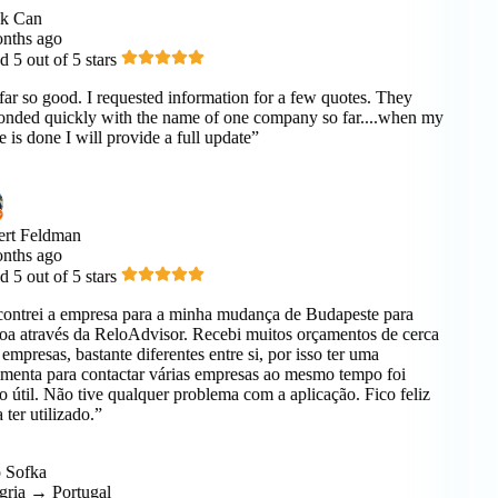
k Can
ths ago
 5 out of 5 stars
ar so good. I requested information for a few quotes. They
nded quickly with the name of one company so far....when my
is done I will provide a full update”
rt Feldman
ths ago
 5 out of 5 stars
ntrei a empresa para a minha mudança de Budapeste para
a através da ReloAdvisor. Recebi muitos orçamentos de cerca
empresas, bastante diferentes entre si, por isso ter uma
menta para contactar várias empresas ao mesmo tempo foi
 útil. Não tive qualquer problema com a aplicação. Fico feliz
ter utilizado.”
Sofka
ia → Portugal