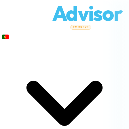
Relo
Advisor
Guias de mudança
Empresas de mudanças
Calculadora de
EM BREVE
custos
Mudanças corporativas