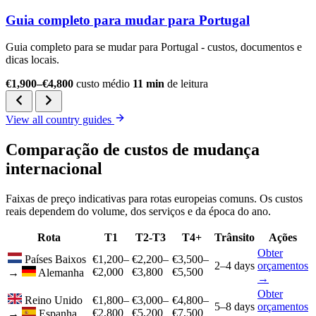
Guia completo para mudar para Portugal
Guia completo para se mudar para Portugal - custos, documentos e
dicas locais.
€1,900–€4,800
custo médio
11 min
de leitura
View all country guides
Comparação de custos de mudança
internacional
Faixas de preço indicativas para rotas europeias comuns. Os custos
reais dependem do volume, dos serviços e da época do ano.
Rota
T1
T2-T3
T4+
Trânsito
Ações
Obter
Países Baixos
€1,200–
€2,200–
€3,500–
2–4 days
orçamentos
€2,000
€3,800
€5,500
→
Alemanha
→
Obter
Reino Unido
€1,800–
€3,000–
€4,800–
5–8 days
orçamentos
€2,800
€5,200
€7,500
→
Espanha