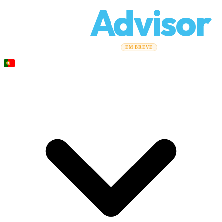
Relo
Advisor
Guias de mudança
Empresas de mudanças
Calculadora de
EM BREVE
custos
Mudanças corporativas