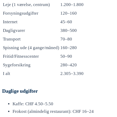
Leje (1 værelse, centrum)
1.200–1.800
Forsyningsudgifter
120–160
Internet
45–60
Dagligvarer
380–500
Transport
70–80
Spisning ude (4 gange/måned)
160–280
Fritid/Fitnesscenter
50–90
Sygeforsikring
280–420
I alt
2.305–3.390
Daglige udgifter
Kaffe: CHF 4.50–5.50
Frokost (almindelig restaurant): CHF 16–24