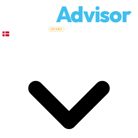
Relo
Advisor
Flytteguider
Flyttefirmaer
Prisberegner
Erhvervsflytning
SNART