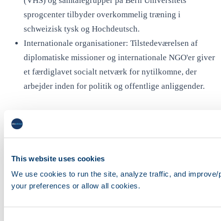
(VHS) og samtalegrupper på Bern Universitets
sprogcenter tilbyder overkommelig træning i
schweizisk tysk og Hochdeutsch.
Internationale organisationer: Tilstedeværelsen af
diplomatiske missioner og internationale NGO'er giver
et færdiglavet socialt netværk for nytilkomne, der
arbejder inden for politik og offentlige anliggender.
Arbejdsmarkedet i Bern
This website uses cookies
We use cookies to run the site, analyze traffic, and improve
Vigtigste brancher: Regeringen og den offentlige
your preferences or allow all cookies.
administration, uddannelse og forskning,
sundhedsvæsen, teknologi og IT, forsvar og luftfart