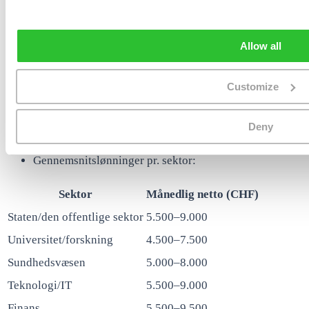
(RUAG), energi (BKW), post- og logistiktjenester
(Swiss Post, SBB).
Store arbejdsgivere: Den schweiziske føderale
Allow all
administration (diverse kontorer og afdelinger),
Inselspital, Universitetet i Bern, SBB, PostFinance,
Customize
BKW Energie, Swisscom (med hovedkvarter i
nærliggende Ittigen), RUAG, Kanton Bern-
Deny
administrationen.
Gennemsnitslønninger pr. sektor:
Sektor
Månedlig netto (CHF)
Staten/den offentlige sektor
5.500–9.000
Universitet/forskning
4.500–7.500
Sundhedsvæsen
5.000–8.000
Teknologi/IT
5.500–9.000
Finans
5.500–9.500