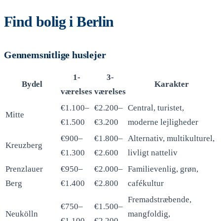
Find bolig i Berlin
Gennemsnitlige huslejer
1-
3-
Bydel
Karakter
værelses
værelses
€1.100–
€2.200–
Central, turistet,
Mitte
€1.500
€3.200
moderne lejligheder
€900–
€1.800–
Alternativ, multikulturel,
Kreuzberg
€1.300
€2.600
livligt natteliv
Prenzlauer
€950–
€2.000–
Familievenlig, grøn,
Berg
€1.400
€2.800
cafékultur
Fremadstræbende,
€750–
€1.500–
Neukölln
mangfoldig,
€1.100
€2.200