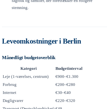
fagfolk og familier, der foretrækker en roligere
stemning.
Leveomkostninger i Berlin
Månedligt budgetoverblik
Kategori
Budgetinterval
Leje (1-værelses, centrum)
€900–€1.300
Forbrug
€200–€280
Internet
€30–€40
Dagligvarer
€220–€320
Transport (Deutschlandticket)
€49