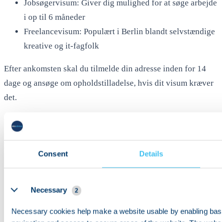
Jobsøgervisum: Giver dig mulighed for at søge arbejde
i op til 6 måneder
Freelancevisum: Populært i Berlin blandt selvstændige
kreative og it-fagfolk
Efter ankomsten skal du tilmelde din adresse inden for 14
dage og ansøge om opholdstilladelse, hvis dit visum kræver
det.
Ressourcer
Consent
Details
Visumkategorier: https://www.make-it-in-
Details
germany.com/en/visa-residence/types
Necessary
2
Ansøgningsportal: https://digital.diplo.de/Visa
Necessary cookies help make a website usable by enabling basi