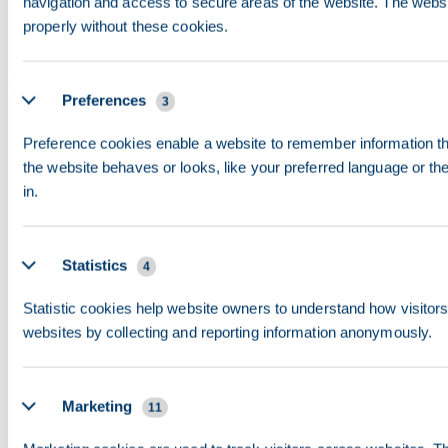
navigation and access to secure areas of the website. The websi
properly without these cookies.
Kultur & livsstil
Preferences
3
Natteliv: Verdensberømt klubscene med bl.a. Berghain,
Preference cookies enable a website to remember information t
Sisyphos og Watergate – byen sover næsten ikke i
the website behaves or looks, like your preferred language or the
weekenderne
in.
Kunst og museer: Museumøen huser fem UNESCO-
listede museer; hundredvis af uafhængige gallerier
Statistics
4
over hele byen
Grønne områder: Tiergarten, Tempelhofer Feld (en
Statistic cookies help website owners to understand how visitors 
websites by collecting and reporting information anonymously.
tidligere lufthavn forvandlet til park) og Mauerpark-
loppemarkedet
Historie: Rester af Berlinmuren, Holocaustmindet,
Marketing
11
Brandenburger Tor og Checkpoint Charlie