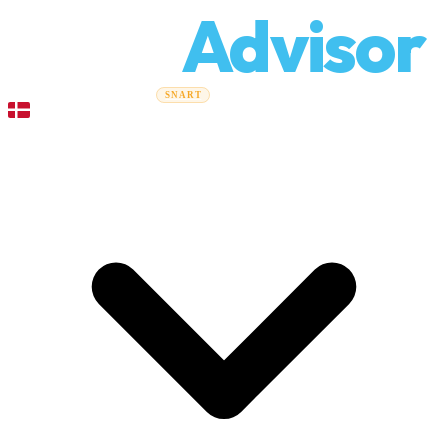
Relo
Advisor
Flytteguider
Flyttefirmaer
Prisberegner
Erhvervsflytning
SNART