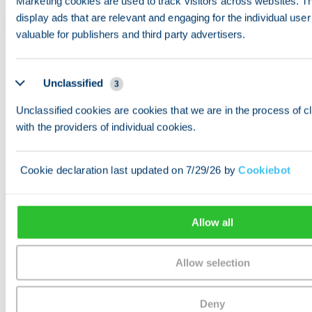
Marketing cookies are used to track visitors across websites. The
display ads that are relevant and engaging for the individual us
Mad og restauranter
valuable for publishers and third party advertisers.
Currywurst og döner: Berlins ikoniske street food,
tilgængeligt overalt for €3–€6
Unclassified
3
Bedste områder til at spise ude: Kreuzberg for tyrkisk
Unclassified cookies are cookies that we are in the process of cl
og mellemøstlig mad, Neukölln for internationalt street
with the providers of individual cookies.
food, Mitte for luksuriøse muligheder
Budgetmuligheder: Street food-markeder,
Cookie declaration last updated on 7/29/26 by
Cookiebot
vietnamesiske restauranter og kantinemadssteder
tilbyder måltider fra €6–€9
Allow all
Expat-fællesskab
Allow selection
InterNations Berlin: Regelmæssige
netværksarrangementer og sociale møder
Deny