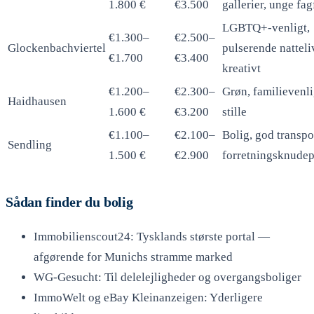
1.800 €
€3.500
gallerier, unge fag
LGBTQ+-venligt,
€1.300–
€2.500–
Glockenbachviertel
pulserende natteli
€1.700
€3.400
kreativt
€1.200–
€2.300–
Grøn, familievenli
Haidhausen
1.600 €
€3.200
stille
€1.100–
€2.100–
Bolig, god transpo
Sendling
1.500 €
€2.900
forretningsknude
Sådan finder du bolig
Immobilienscout24: Tysklands største portal —
afgørende for Munichs stramme marked
WG-Gesucht: Til delelejligheder og overgangsboliger
ImmoWelt og eBay Kleinanzeigen: Yderligere