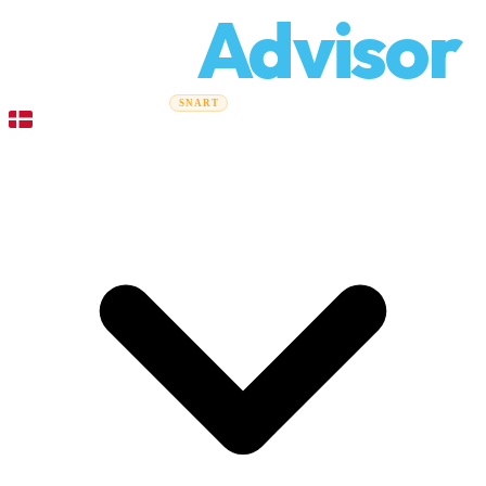
Relo
Advisor
Flytteguider
Flyttefirmaer
Prisberegner
Erhvervsflytning
SNART