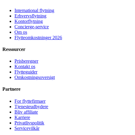
International flytning
Erhvervsflytning
Kontorflytning
Concierge-service
Om os
Flytteomkostninger 2026
Ressourcer
Prisberegner
Kontakt os
Flytteguider
Omkostningsoversigt
Partnere
For flyttefirmaer
Tjenesteudbydere
Bliv affiliate
Karriere
Privatlivspolitik
Servicevilkår