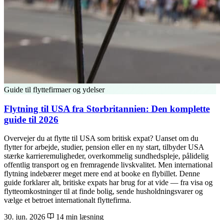
Guide til flyttefirmaer og ydelser
Flytning til USA fra Storbritannien: Den komplette
guide til 2026
Overvejer du at flytte til USA som britisk expat? Uanset om du
flytter for arbejde, studier, pension eller en ny start, tilbyder USA
stærke karrieremuligheder, overkommelig sundhedspleje, pålidelig
offentlig transport og en fremragende livskvalitet. Men international
flytning indebærer meget mere end at booke en flybillet. Denne
guide forklarer alt, britiske expats har brug for at vide — fra visa og
flytteomkostninger til at finde bolig, sende husholdningsvarer og
vælge et betroet internationalt flyttefirma.
30. jun. 2026
14 min læsning