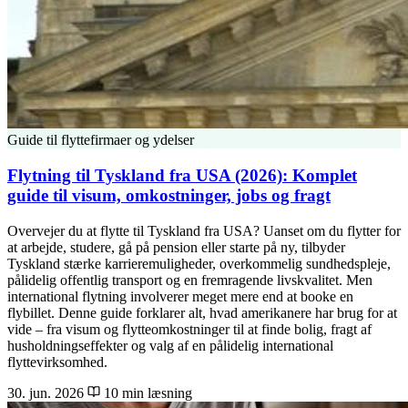
Guide til flyttefirmaer og ydelser
Flytning til Tyskland fra USA (2026): Komplet
guide til visum, omkostninger, jobs og fragt
Overvejer du at flytte til Tyskland fra USA? Uanset om du flytter for
at arbejde, studere, gå på pension eller starte på ny, tilbyder
Tyskland stærke karrieremuligheder, overkommelig sundhedspleje,
pålidelig offentlig transport og en fremragende livskvalitet. Men
international flytning involverer meget mere end at booke en
flybillet. Denne guide forklarer alt, hvad amerikanere har brug for at
vide – fra visum og flytteomkostninger til at finde bolig, fragt af
husholdningseffekter og valg af en pålidelig international
flyttevirksomhed.
30. jun. 2026
10 min læsning