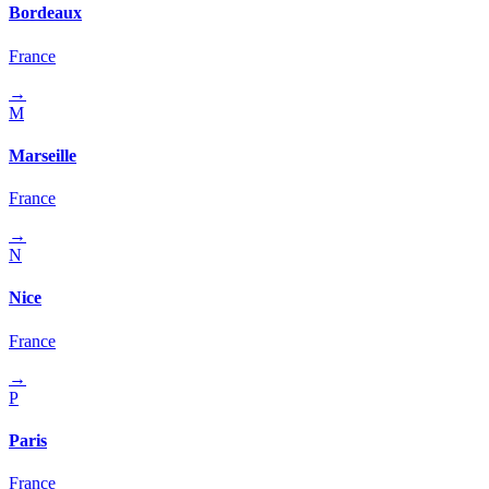
Bordeaux
France
→
M
Marseille
France
→
N
Nice
France
→
P
Paris
France