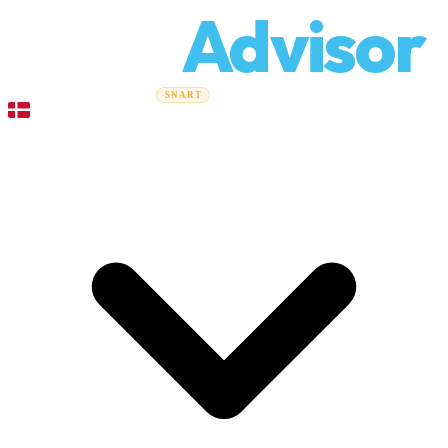
Relo
Advisor
Flytteguider
Flyttefirmaer
Prisberegner
Erhvervsflytning
SNART