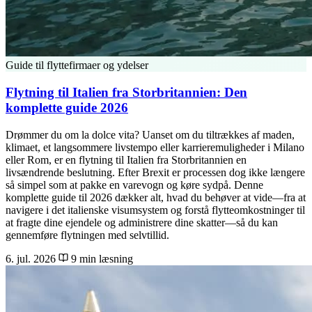
Guide til flyttefirmaer og ydelser
Flytning til Italien fra Storbritannien: Den
komplette guide 2026
Drømmer du om la dolce vita? Uanset om du tiltrækkes af maden,
klimaet, et langsommere livstempo eller karrieremuligheder i Milano
eller Rom, er en flytning til Italien fra Storbritannien en
livsændrende beslutning. Efter Brexit er processen dog ikke længere
så simpel som at pakke en varevogn og køre sydpå. Denne
komplette guide til 2026 dækker alt, hvad du behøver at vide—fra at
navigere i det italienske visumsystem og forstå flytteomkostninger til
at fragte dine ejendele og administrere dine skatter—så du kan
gennemføre flytningen med selvtillid.
6. jul. 2026
9 min læsning