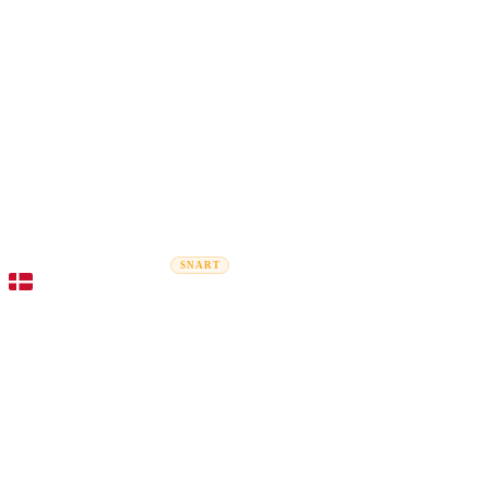
Rel
Flytteguider
Flyttefirmaer
Prisberegner
Erhvervsflytning
SNART