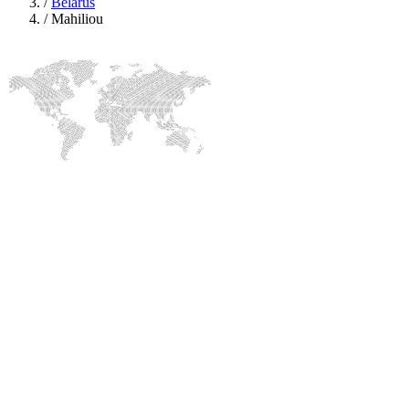
/
Belarus
/
Mahiliou