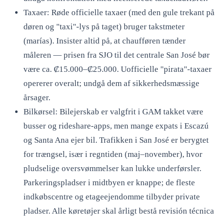
Taxaer: Røde officielle taxaer (med den gule trekant på
døren og "taxi"-lys på taget) bruger takstmeter
(marías). Insister altid på, at chaufføren tænder
måleren — prisen fra SJO til det centrale San José bør
være ca. ₡15.000–₡25.000. Uofficielle "pirata"-taxaer
opererer overalt; undgå dem af sikkerhedsmæssige
årsager.
Bilkørsel: Bilejerskab er valgfrit i GAM takket være
busser og rideshare-apps, men mange expats i Escazú
og Santa Ana ejer bil. Trafikken i San José er berygtet
for trængsel, især i regntiden (maj–november), hvor
pludselige oversvømmelser kan lukke underførsler.
Parkeringspladser i midtbyen er knappe; de fleste
indkøbscentre og etageejendomme tilbyder private
pladser. Alle køretøjer skal årligt bestå revisión técnica