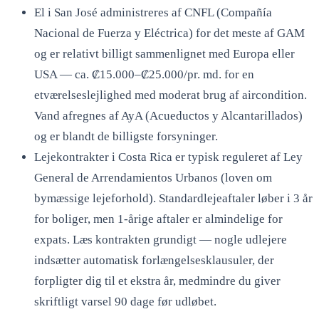
El i San José administreres af CNFL (Compañía
Nacional de Fuerza y Eléctrica) for det meste af GAM
og er relativt billigt sammenlignet med Europa eller
USA — ca. ₡15.000–₡25.000/pr. md. for en
etværelseslejlighed med moderat brug af aircondition.
Vand afregnes af AyA (Acueductos y Alcantarillados)
og er blandt de billigste forsyninger.
Lejekontrakter i Costa Rica er typisk reguleret af Ley
General de Arrendamientos Urbanos (loven om
bymæssige lejeforhold). Standardlejeaftaler løber i 3 år
for boliger, men 1-årige aftaler er almindelige for
expats. Læs kontrakten grundigt — nogle udlejere
indsætter automatisk forlængelsesklausuler, der
forpligter dig til et ekstra år, medmindre du giver
skriftligt varsel 90 dage før udløbet.