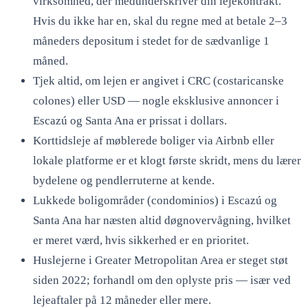
virksomhed, der medunderskriver din lejekontrakt.
Hvis du ikke har en, skal du regne med at betale 2–3
måneders depositum i stedet for de sædvanlige 1
måned.
Tjek altid, om lejen er angivet i CRC (costaricanske
colones) eller USD — nogle eksklusive annoncer i
Escazú og Santa Ana er prissat i dollars.
Korttidsleje af møblerede boliger via Airbnb eller
lokale platforme er et klogt første skridt, mens du lærer
bydelene og pendlerruterne at kende.
Lukkede boligområder (condominios) i Escazú og
Santa Ana har næsten altid døgnovervågning, hvilket
er meret værd, hvis sikkerhed er en prioritet.
Huslejerne i Greater Metropolitan Area er steget støt
siden 2022; forhandl om den oplyste pris — især ved
lejeaftaler på 12 måneder eller mere.