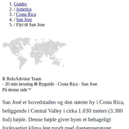
Guides
/
America
/
Costa Rica
/
San Jose
/
Flyt til San Jose
R
ReloAdvisor Team
·
20 min læsning
Byguide
·
Costa Rica · San Jose
På denne side
San José er hovedstaden og den største by i Costa Rica,
beliggende i Central Valley i cirka 1.030 meters (3.380
fod) højde. Denne højde giver byen et behageligt
forårsagtigt klima året rundt med dagtemperaturer