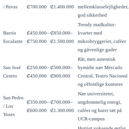
/ Pavas
₡700.000
₡1.400.000
mellemklasselejligheder,
god sikkerhed
Trendy madkultur-
Barrio
₡450.000–
₡850.000–
kvarter med
Escalante
₡750.000
₡1.500.000
mikrobryggerier, caféer
og gåvenlige gader
Råt, men autentisk
San José
₡250.000–
₡500.000–
bymidte nær Mercado
Centro
₡450.000
₡900.000
Central, Teatro Nacional
og offentlige kontorer
Nær universitetet,
San Pedro
₡350.000–
₡700.000–
ungdommelig energi,
/ Los
₡600.000
₡1.300.000
caféer og barer tæt på
Yoses
UCR-campus
Hurtigt voksende østlig