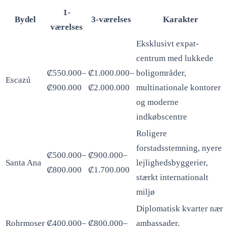
1-
Bydel
3-værelses
Karakter
værelses
Eksklusivt expat-
centrum med lukkede
₡550.000–
₡1.000.000–
boligområder,
Escazú
₡900.000
₡2.000.000
multinationale kontorer
og moderne
indkøbscentre
Roligere
forstadsstemning, nyere
₡500.000–
₡900.000–
Santa Ana
lejlighedsbyggerier,
₡800.000
₡1.700.000
stærkt internationalt
miljø
Diplomatisk kvarter nær
Rohrmoser
₡400.000–
₡800.000–
ambassader,