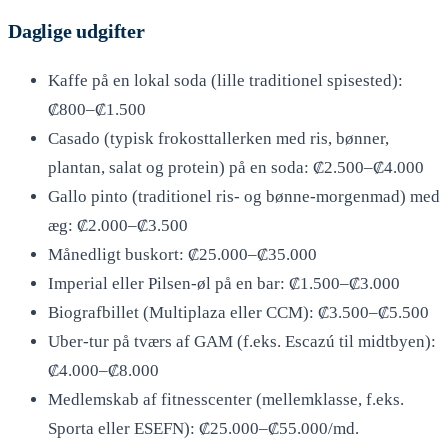
Daglige udgifter
Kaffe på en lokal soda (lille traditionel spisested):
₡800–₡1.500
Casado (typisk frokosttallerken med ris, bønner,
plantan, salat og protein) på en soda: ₡2.500–₡4.000
Gallo pinto (traditionel ris- og bønne-morgenmad) med
æg: ₡2.000–₡3.500
Månedligt buskort: ₡25.000–₡35.000
Imperial eller Pilsen-øl på en bar: ₡1.500–₡3.000
Biografbillet (Multiplaza eller CCM): ₡3.500–₡5.500
Uber-tur på tværs af GAM (f.eks. Escazú til midtbyen):
₡4.000–₡8.000
Medlemskab af fitnesscenter (mellemklasse, f.eks.
Sporta eller ESEFN): ₡25.000–₡55.000/md.