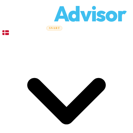
Relo
Advisor
Flytteguider
Flyttefirmaer
Prisberegner
Erhvervsflytning
SNART