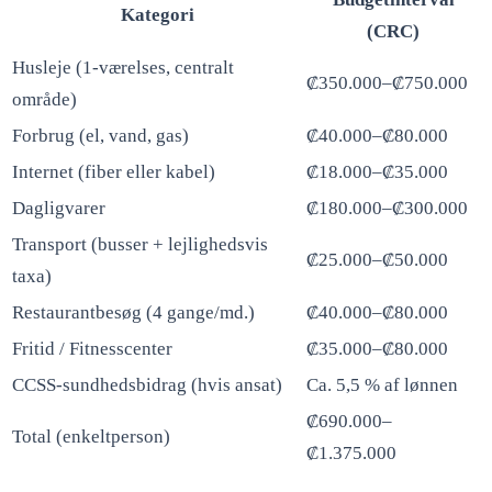
Kategori
(CRC)
Husleje (1-værelses, centralt
₡350.000–₡750.000
område)
Forbrug (el, vand, gas)
₡40.000–₡80.000
Internet (fiber eller kabel)
₡18.000–₡35.000
Dagligvarer
₡180.000–₡300.000
Transport (busser + lejlighedsvis
₡25.000–₡50.000
taxa)
Restaurantbesøg (4 gange/md.)
₡40.000–₡80.000
Fritid / Fitnesscenter
₡35.000–₡80.000
CCSS-sundhedsbidrag (hvis ansat)
Ca. 5,5 % af lønnen
₡690.000–
Total (enkeltperson)
₡1.375.000