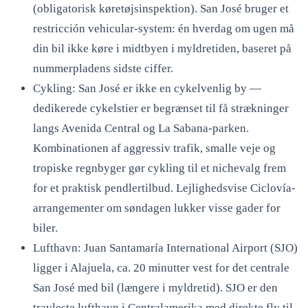
(obligatorisk køretøjsinspektion). San José bruger et
restricción vehicular-system: én hverdag om ugen må
din bil ikke køre i midtbyen i myldretiden, baseret på
nummerpladens sidste ciffer.
Cykling: San José er ikke en cykelvenlig by —
dedikerede cykelstier er begrænset til få strækninger
langs Avenida Central og La Sabana-parken.
Kombinationen af aggressiv trafik, smalle veje og
tropiske regnbyger gør cykling til et nichevalg frem
for et praktisk pendlertilbud. Lejlighedsvise Ciclovía-
arrangementer om søndagen lukker visse gader for
biler.
Lufthavn: Juan Santamaría International Airport (SJO)
ligger i Alajuela, ca. 20 minutter vest for det centrale
San José med bil (længere i myldretid). SJO er den
travleste lufthavn i Centralamerika med direkte fly til