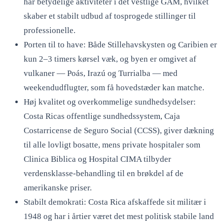
har betydelige aktiviteter i det vestlige GAM, hvilket
skaber et stabilt udbud af tosprogede stillinger til
professionelle.
Porten til to have: Både Stillehavskysten og Caribien er
kun 2–3 timers kørsel væk, og byen er omgivet af
vulkaner — Poás, Irazú og Turrialba — med
weekendudflugter, som få hovedstæder kan matche.
Høj kvalitet og overkommelige sundhedsydelser:
Costa Ricas offentlige sundhedssystem, Caja
Costarricense de Seguro Social (CCSS), giver dækning
til alle lovligt bosatte, mens private hospitaler som
Clinica Biblica og Hospital CIMA tilbyder
verdensklasse-behandling til en brøkdel af de
amerikanske priser.
Stabilt demokrati: Costa Rica afskaffede sit militær i
1948 og har i årtier været det mest politisk stabile land