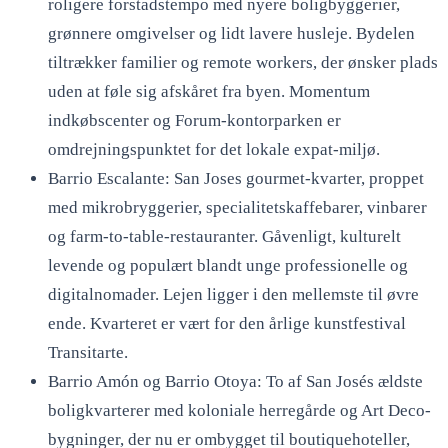
roligere forstadstempo med nyere boligbyggerier,
grønnere omgivelser og lidt lavere husleje. Bydelen
tiltrækker familier og remote workers, der ønsker plads
uden at føle sig afskåret fra byen. Momentum
indkøbscenter og Forum-kontorparken er
omdrejningspunktet for det lokale expat-miljø.
Barrio Escalante: San Joses gourmet-kvarter, proppet
med mikrobryggerier, specialitetskaffebarer, vinbarer
og farm-to-table-restauranter. Gåvenligt, kulturelt
levende og populært blandt unge professionelle og
digitalnomader. Lejen ligger i den mellemste til øvre
ende. Kvarteret er vært for den årlige kunstfestival
Transitarte.
Barrio Amón og Barrio Otoya: To af San Josés ældste
boligkvarterer med koloniale herregårde og Art Deco-
bygninger, der nu er ombygget til boutiquehoteller,