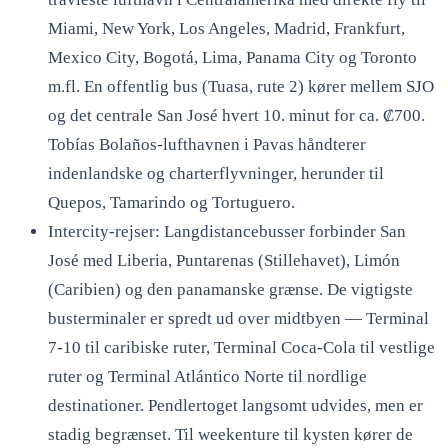
Miami, New York, Los Angeles, Madrid, Frankfurt,
Mexico City, Bogotá, Lima, Panama City og Toronto
m.fl. En offentlig bus (Tuasa, rute 2) kører mellem SJO
og det centrale San José hvert 10. minut for ca. ₡700.
Tobías Bolaños-lufthavnen i Pavas håndterer
indenlandske og charterflyvninger, herunder til
Quepos, Tamarindo og Tortuguero.
Intercity-rejser: Langdistancebusser forbinder San
José med Liberia, Puntarenas (Stillehavet), Limón
(Caribien) og den panamanske grænse. De vigtigste
busterminaler er spredt ud over midtbyen — Terminal
7-10 til caribiske ruter, Terminal Coca-Cola til vestlige
ruter og Terminal Atlántico Norte til nordlige
destinationer. Pendlertoget langsomt udvides, men er
stadig begrænset. Til weekenture til kysten kører de