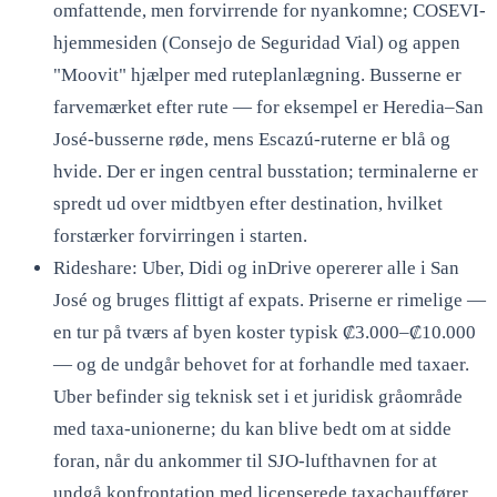
omfattende, men forvirrende for nyankomne; COSEVI-
hjemmesiden (Consejo de Seguridad Vial) og appen
"Moovit" hjælper med ruteplanlægning. Busserne er
farvemærket efter rute — for eksempel er Heredia–San
José-busserne røde, mens Escazú-ruterne er blå og
hvide. Der er ingen central busstation; terminalerne er
spredt ud over midtbyen efter destination, hvilket
forstærker forvirringen i starten.
Rideshare: Uber, Didi og inDrive opererer alle i San
José og bruges flittigt af expats. Priserne er rimelige —
en tur på tværs af byen koster typisk ₡3.000–₡10.000
— og de undgår behovet for at forhandle med taxaer.
Uber befinder sig teknisk set i et juridisk gråområde
med taxa-unionerne; du kan blive bedt om at sidde
foran, når du ankommer til SJO-lufthavnen for at
undgå konfrontation med licenserede taxachauffører.