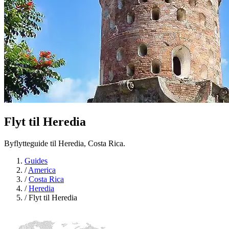
Flyt til
Heredia
Byflytteguide til Heredia, Costa Rica.
Guides
/
America
/
Costa Rica
/
Heredia
/
Flyt til Heredia