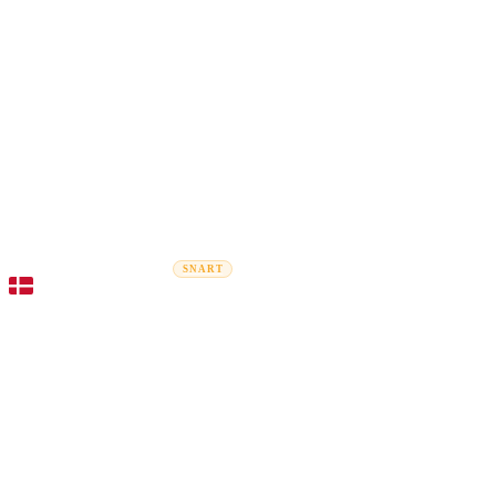
Rel
Flytteguider
Flyttefirmaer
Prisberegner
Erhvervsflytning
SNART