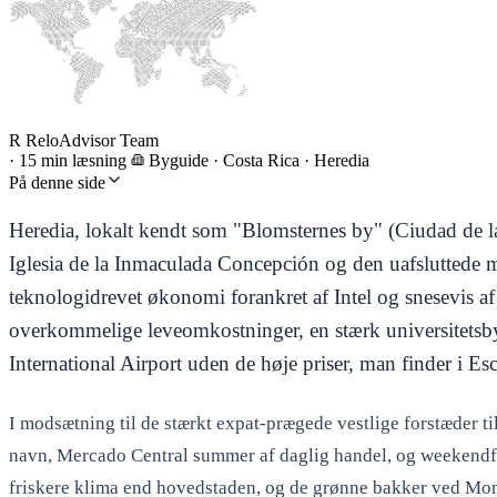
R
ReloAdvisor Team
·
15 min læsning
Byguide
·
Costa Rica · Heredia
På denne side
Heredia, lokalt kendt som "Blomsternes by" (Ciudad de la
Iglesia de la Inmaculada Concepción og den uafsluttede m
teknologidrevet økonomi forankret af Intel og snesevis a
overkommelige leveomkostninger, en stærk universitetsby
International Airport uden de høje priser, man finder i Es
I modsætning til de stærkt expat-prægede vestlige forstæder t
navn, Mercado Central summer af daglig handel, og weekendfes
friskere klima end hovedstaden, og de grønne bakker ved Mon