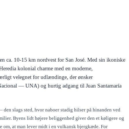
len ca. 10-15 km nordvest for San José. Med sin ikoniske
r Heredia kolonial charme med en moderne,
ærligt velegnet for udlændinge, der ønsker
d Nacional — UNA) og hurtig adgang til Juan Santamaría
— den slags sted, hvor naboer stadig hilser på hinanden ved
lier. Byens lidt højere beliggenhed giver den et køligere og
 om, at man lever midt i en vulkansk bjergkæde. For