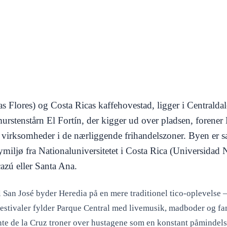
s Flores) og Costa Ricas kaffehovestad, ligger i Centralda
urstenstårn El Fortín, der kigger ud over pladsen, forene
f virksomheder i de nærliggende frihandelszoner. Byen er s
miljø fra Nationaluniversitetet i Costa Rica (Universida
cazú eller Santa Ana.
il San José byder Heredia på en mere traditionel tico-oplevelse 
tivaler fylder Parque Central med livemusik, madboder og fami
te de la Cruz troner over hustagene som en konstant påmindelse