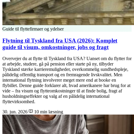
Guide til flyttefirmaer og ydelser
Flytning til Tyskland fra USA (2026): Komplet
guide til visum, omkostninger, jobs og fragt
Overvejer du at flytte til Tyskland fra USA? Uanset om du flytter for
at arbejde, studere, gå på pension eller starte på ny, tilbyder
Tyskland stærke karrieremuligheder, overkommelig sundhedspleje,
pålidelig offentlig transport og en fremragende livskvalitet. Men
international flytning involverer meget mere end at booke en
flybillet. Denne guide forklarer alt, hvad amerikanere har brug for at
vide – fra visum og flytteomkostninger til at finde bolig, fragt af
husholdningseffekter og valg af en pålidelig international
flyttevirksomhed.
30. jun. 2026
10 min læsning