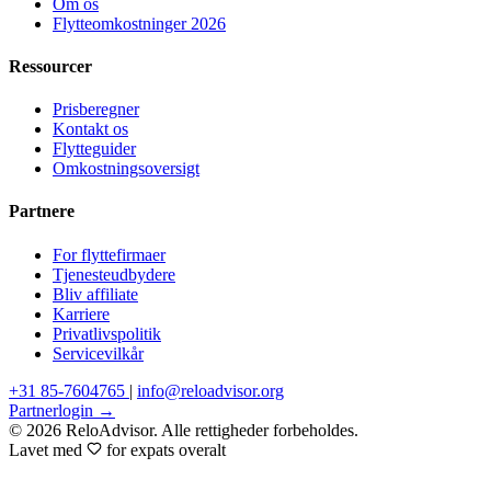
Om os
Flytteomkostninger 2026
Ressourcer
Prisberegner
Kontakt os
Flytteguider
Omkostningsoversigt
Partnere
For flyttefirmaer
Tjenesteudbydere
Bliv affiliate
Karriere
Privatlivspolitik
Servicevilkår
+31 85-7604765
|
info@reloadvisor.org
Partnerlogin →
© 2026 ReloAdvisor. Alle rettigheder forbeholdes.
Lavet med
for expats overalt