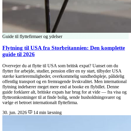
Guide til flyttefirmaer og ydelser
Flytning til USA fra Storbritannien: Den komplette
guide til 2026
Overvejer du at flytte til USA som britisk expat? Uanset om du
flytter for arbejde, studier, pension eller en ny start, tilbyder USA
stærke karrieremuligheder, overkommelig sundhedspleje, pålidelig
offentlig transport og en fremragende livskvalitet. Men international
flytning indebærer meget mere end at booke en flybillet. Denne
guide forklarer alt, britiske expats har brug for at vide — fra visa og
flytteomkostninger til at finde bolig, sende husholdningsvarer og
vælge et betroet internationalt flyttefirma.
30. jun. 2026
14 min læsning