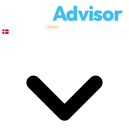
Relo
Advisor
Flytteguider
Flyttefirmaer
Prisberegner
Erhvervsflytning
SNART