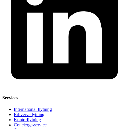
Services
International flytning
Erhvervsflytning
Kontorflytning
Concierge-service