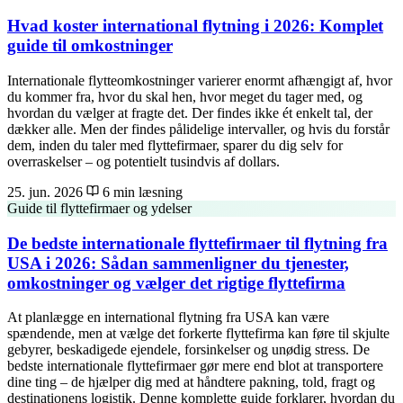
Hvad koster international flytning i 2026: Komplet
guide til omkostninger
Internationale flytteomkostninger varierer enormt afhængigt af, hvor
du kommer fra, hvor du skal hen, hvor meget du tager med, og
hvordan du vælger at fragte det. Der findes ikke ét enkelt tal, der
dækker alle. Men der findes pålidelige intervaller, og hvis du forstår
dem, inden du taler med flyttefirmaer, sparer du dig selv for
overraskelser – og potentielt tusindvis af dollars.
25. jun. 2026
6 min læsning
Guide til flyttefirmaer og ydelser
De bedste internationale flyttefirmaer til flytning fra
USA i 2026: Sådan sammenligner du tjenester,
omkostninger og vælger det rigtige flyttefirma
At planlægge en international flytning fra USA kan være
spændende, men at vælge det forkerte flyttefirma kan føre til skjulte
gebyrer, beskadigede ejendele, forsinkelser og unødig stress. De
bedste internationale flyttefirmaer gør mere end blot at transportere
dine ting – de hjælper dig med at håndtere pakning, told, fragt og
destinationens logistik. Denne komplette guide forklarer, hvordan du