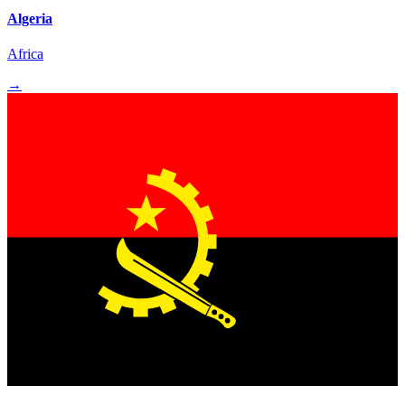
Algeria
Africa
→