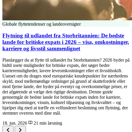
Globale flyttetendenser og landeoversigter
Flytning til udlandet fra Storbritannien: De bedste
lande for britiske expats i 2026 – visa, omkostninger,
karriere og livsstil sammenlignet
Planlægger du at flytte til udlandet fra Storbritannien? 2026 byder på
hidtil usete muligheder for britiske expats, der søger bedre
karrieremuligheder, lavere leveomkostninger eller et livsstilsskift.
Uanset om du drages mod europæiske knudepunkter for nærhedens
skyld, mod mellemøstlige ordninger på grund af skattefordele eller
mod fjerne lande, der byder på eventyr og overkommelige priser, er
det afgørende at vælge den rigtige destination. Denne guide
gennemgår de bedste lande for britiske expats inden for karriere,
leveomkostninger, visum, kulturel tilpasning og livskvalitet – og
hjælper dig med at træffe en velfunderet beslutning om flytning, der
stemmer overens med dine mål.
18. jun. 2026
21 min læsning