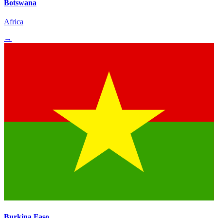
Botswana
Africa
→
Burkina Faso