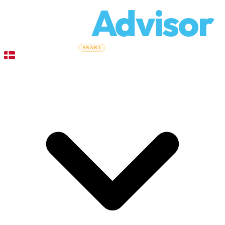
Relo
Advisor
Flytteguider
Flyttefirmaer
Prisberegner
Erhvervsflytning
SNART