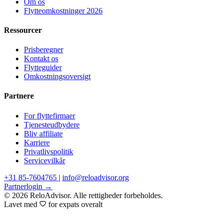
Om os
Flytteomkostninger 2026
Ressourcer
Prisberegner
Kontakt os
Flytteguider
Omkostningsoversigt
Partnere
For flyttefirmaer
Tjenesteudbydere
Bliv affiliate
Karriere
Privatlivspolitik
Servicevilkår
+31 85-7604765
|
info@reloadvisor.org
Partnerlogin →
© 2026 ReloAdvisor. Alle rettigheder forbeholdes.
Lavet med
for expats overalt