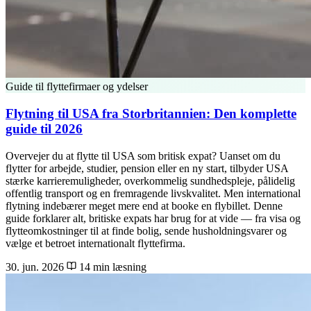
Guide til flyttefirmaer og ydelser
Flytning til USA fra Storbritannien: Den komplette
guide til 2026
Overvejer du at flytte til USA som britisk expat? Uanset om du
flytter for arbejde, studier, pension eller en ny start, tilbyder USA
stærke karrieremuligheder, overkommelig sundhedspleje, pålidelig
offentlig transport og en fremragende livskvalitet. Men international
flytning indebærer meget mere end at booke en flybillet. Denne
guide forklarer alt, britiske expats har brug for at vide — fra visa og
flytteomkostninger til at finde bolig, sende husholdningsvarer og
vælge et betroet internationalt flyttefirma.
30. jun. 2026
14 min læsning