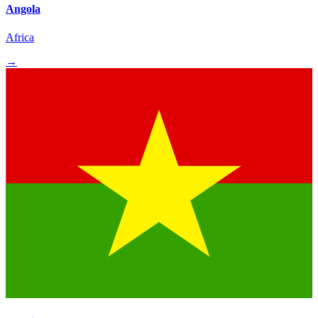
Angola
Africa
→