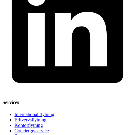
Services
International flytning
Erhvervsflytning
Kontorflytning
Concierge-service