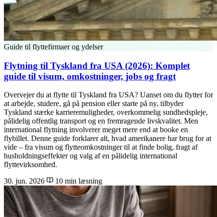
Guide til flyttefirmaer og ydelser
Flytning til Tyskland fra USA (2026): Komplet
guide til visum, omkostninger, jobs og fragt
Overvejer du at flytte til Tyskland fra USA? Uanset om du flytter for
at arbejde, studere, gå på pension eller starte på ny, tilbyder
Tyskland stærke karrieremuligheder, overkommelig sundhedspleje,
pålidelig offentlig transport og en fremragende livskvalitet. Men
international flytning involverer meget mere end at booke en
flybillet. Denne guide forklarer alt, hvad amerikanere har brug for at
vide – fra visum og flytteomkostninger til at finde bolig, fragt af
husholdningseffekter og valg af en pålidelig international
flyttevirksomhed.
30. jun. 2026
10 min læsning