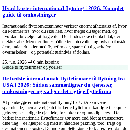
Hvad koster international flytning i 2026: Komplet
guide til omkostninger
Internationale flytteomkostninger varierer enormt afhængigt af, hvor
du kommer fra, hvor du skal hen, hvor meget du tager med, og
hvordan du vælger at fragte det. Der findes ikke ét enkelt tal, der
dækker alle. Men der findes pålidelige intervaller, og hvis du forstår
dem, inden du taler med flyttefirmaer, sparer du dig selv for
overraskelser – og potentielt tusindvis af dollars.
25. jun. 2026
6 min læsning
Guide til flyttefirmaer og ydelser
De bedste internationale flyttefirmaer til flytning fra
USA i 2026: Sådan sammenligner du tjenester,
omkostninger og vælger det rigtige flyttefirma
At planlægge en international flytning fra USA kan være
spændende, men at vælge det forkerte flyttefirma kan føre til skjulte
gebyrer, beskadigede ejendele, forsinkelser og unødig stress. De
bedste internationale flyttefirmaer gør mere end blot at transportere
dine ting – de hjælper dig med at håndtere pakning, told, fragt og
destinationens logistik. Denne komplette guide forklarer, hvordan du