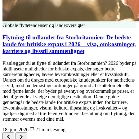
Globale flyttetendenser og landeoversigter
Flytning til udlandet fra Storbritannien: De bedste
lande for britiske expats i 2026 – visa, omkostninger,
karriere og livsstil sammenlignet
Planlægger du at flytte til udlandet fra Storbritannien? 2026 byder på
hidtil usete muligheder for britiske expats, der søger bedre
karrieremuligheder, lavere leveomkostninger eller et livsstilsskift.
Uanset om du drages mod europæiske knudepunkter for nærhedens
skyld, mod mellemøstlige ordninger på grund af skattefordele eller
mod fjerne lande, der byder på eventyr og overkommelige priser, er
det afgørende at vælge den rigtige destination. Denne guide
gennemgår de bedste lande for britiske expats inden for karriere,
leveomkostninger, visum, kulturel tilpasning og livskvalitet – og
hjælper dig med at træffe en velfunderet beslutning om flytning, der
stemmer overens med dine mål.
18. jun. 2026
21 min læsning