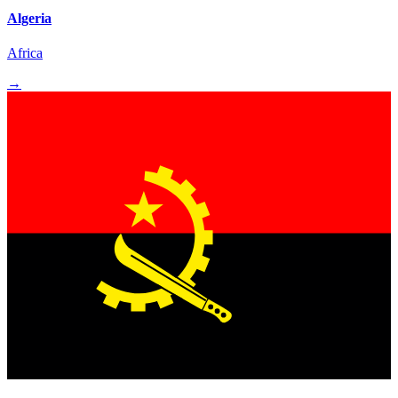
Algeria
Africa
→