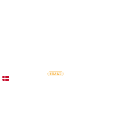
Rel
Flytteguider
Flyttefirmaer
Prisberegner
Erhvervsflytning
SNART