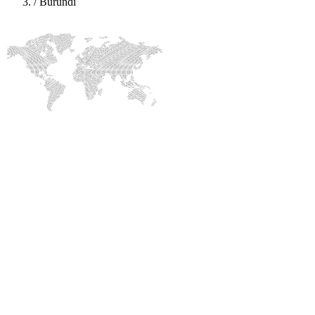
/
Burundi