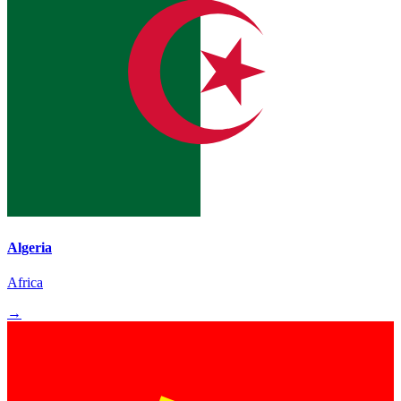
Algeria
Africa
→