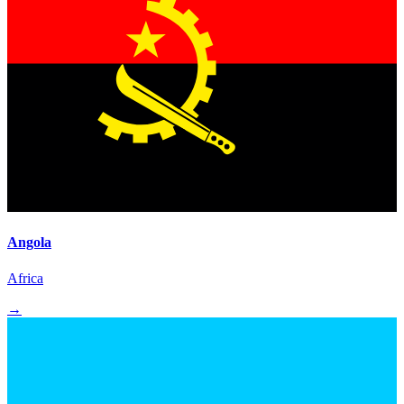
Angola
Africa
→