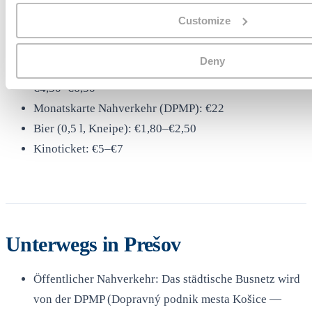
Alltagskosten
Customize
Kaffee (Kantine): €1,50–€2,20
Deny
Mittagsmenü (denné menu, werktägliches Tagesmenü):
€4,50–€6,50
Monatskarte Nahverkehr (DPMP): €22
Bier (0,5 l, Kneipe): €1,80–€2,50
Kinoticket: €5–€7
Unterwegs in Prešov
Öffentlicher Nahverkehr: Das städtische Busnetz wird
von der DPMP (Dopravný podnik mesta Košice —