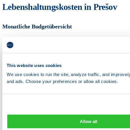
Lebenshaltungskosten in Prešov
Monatliche Budgetübersicht
Kategorie
Budgetrahmen
Miete (1-Zimmer-Wohnung, Stadtzentrum)
€400–€500
Nebenkosten (Strom, Gas, Wasser, Heizung)
€140–€190
This website uses cookies
Internet (Glasfaser, 300 Mbps)
€15–€25
We use cookies to run the site, analyze traffic, and improve/
Lebensmittel
€200–€280
and ads. Choose your preferences or allow all cookies.
Verkehr (Monatskarte Bus)
€22
Essen gehen (4× pro Monat)
€40–€70
Freizeit/Fitnessstudio
€30–€60
Gesamt
€847–€1.147
Allow all