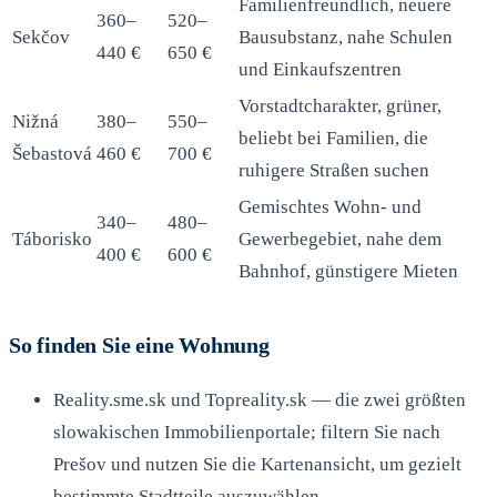
Familienfreundlich, neuere
360–
520–
Sekčov
Bausubstanz, nahe Schulen
440 €
650 €
und Einkaufszentren
Vorstadtcharakter, grüner,
Nižná
380–
550–
beliebt bei Familien, die
Šebastová
460 €
700 €
ruhigere Straßen suchen
Gemischtes Wohn- und
340–
480–
Táborisko
Gewerbegebiet, nahe dem
400 €
600 €
Bahnhof, günstigere Mieten
So finden Sie eine Wohnung
Reality.sme.sk und Topreality.sk — die zwei größten
slowakischen Immobilienportale; filtern Sie nach
Prešov und nutzen Sie die Kartenansicht, um gezielt
bestimmte Stadtteile auszuwählen.