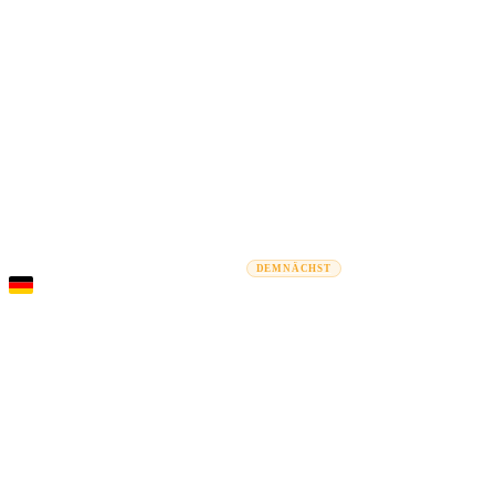
Rel
Umzugsratgeber
Umzugsunternehmen
Kostenrechner
Gewerbe
DEMNÄCHST