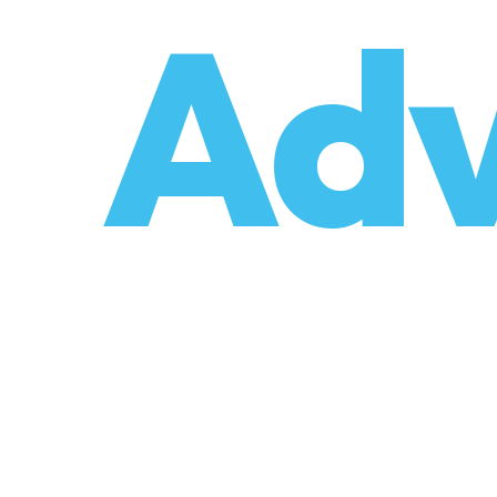
o
Adv
umzüge