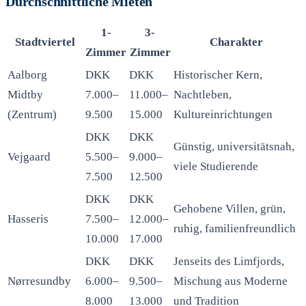
Durchschnittliche Mieten
1-
3-
Stadtviertel
Charakter
Zimmer
Zimmer
Aalborg
DKK
DKK
Historischer Kern,
Midtby
7.000–
11.000–
Nachtleben,
(Zentrum)
9.500
15.000
Kultureinrichtungen
DKK
DKK
Günstig, universitätsnah,
Vejgaard
5.500–
9.000–
viele Studierende
7.500
12.500
DKK
DKK
Gehobene Villen, grün,
Hasseris
7.500–
12.000–
ruhig, familienfreundlich
10.000
17.000
DKK
DKK
Jenseits des Limfjords,
Nørresundby
6.000–
9.500–
Mischung aus Moderne
8.000
13.000
und Tradition