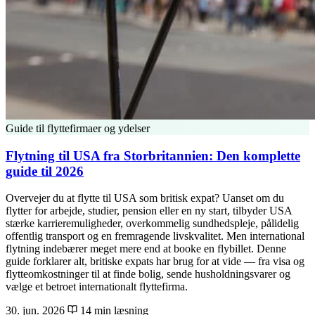
Guide til flyttefirmaer og ydelser
Flytning til USA fra Storbritannien: Den komplette
guide til 2026
Overvejer du at flytte til USA som britisk expat? Uanset om du
flytter for arbejde, studier, pension eller en ny start, tilbyder USA
stærke karrieremuligheder, overkommelig sundhedspleje, pålidelig
offentlig transport og en fremragende livskvalitet. Men international
flytning indebærer meget mere end at booke en flybillet. Denne
guide forklarer alt, britiske expats har brug for at vide — fra visa og
flytteomkostninger til at finde bolig, sende husholdningsvarer og
vælge et betroet internationalt flyttefirma.
30. jun. 2026
14 min læsning