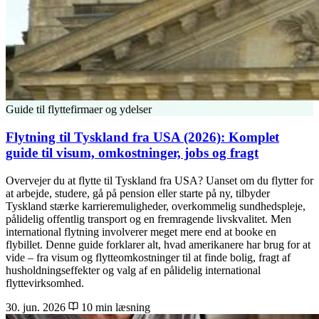
Guide til flyttefirmaer og ydelser
Flytning til Tyskland fra USA (2026): Komplet
guide til visum, omkostninger, jobs og fragt
Overvejer du at flytte til Tyskland fra USA? Uanset om du flytter for
at arbejde, studere, gå på pension eller starte på ny, tilbyder
Tyskland stærke karrieremuligheder, overkommelig sundhedspleje,
pålidelig offentlig transport og en fremragende livskvalitet. Men
international flytning involverer meget mere end at booke en
flybillet. Denne guide forklarer alt, hvad amerikanere har brug for at
vide – fra visum og flytteomkostninger til at finde bolig, fragt af
husholdningseffekter og valg af en pålidelig international
flyttevirksomhed.
30. jun. 2026
10 min læsning