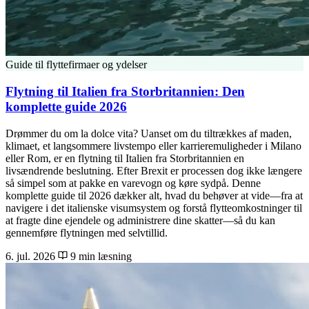
Guide til flyttefirmaer og ydelser
Flytning til Italien fra Storbritannien: Den
komplette guide 2026
Drømmer du om la dolce vita? Uanset om du tiltrækkes af maden,
klimaet, et langsommere livstempo eller karrieremuligheder i Milano
eller Rom, er en flytning til Italien fra Storbritannien en
livsændrende beslutning. Efter Brexit er processen dog ikke længere
så simpel som at pakke en varevogn og køre sydpå. Denne
komplette guide til 2026 dækker alt, hvad du behøver at vide—fra at
navigere i det italienske visumsystem og forstå flytteomkostninger til
at fragte dine ejendele og administrere dine skatter—så du kan
gennemføre flytningen med selvtillid.
6. jul. 2026
9 min læsning