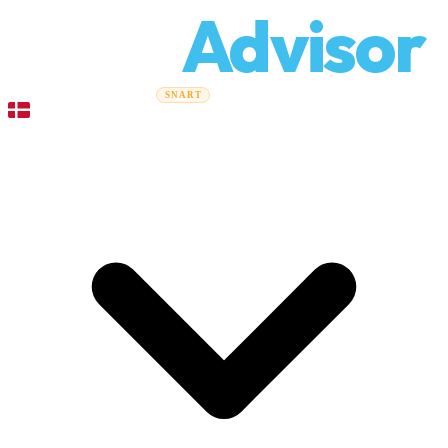
Relo
Advisor
Flytteguider
Flyttefirmaer
Prisberegner
Erhvervsflytning
SNART