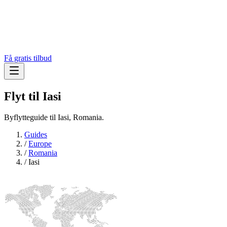
Få gratis tilbud
Flyt til
Iasi
Byflytteguide til Iasi, Romania.
Guides
/
Europe
/
Romania
/
Iasi