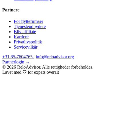
Partnere
For flyttefirmaer
Tjenesteudbydere
Bliv affiliate
Karriere
Privatlivspolitik
Servicevilkår
+31 85-7604765
|
info@reloadvisor.org
Partnerlogin →
© 2026 ReloAdvisor. Alle rettigheder forbeholdes.
Lavet med
for expats overalt