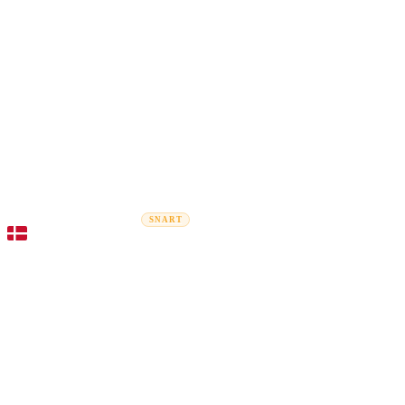
Rel
Flytteguider
Flyttefirmaer
Prisberegner
Erhvervsflytning
SNART