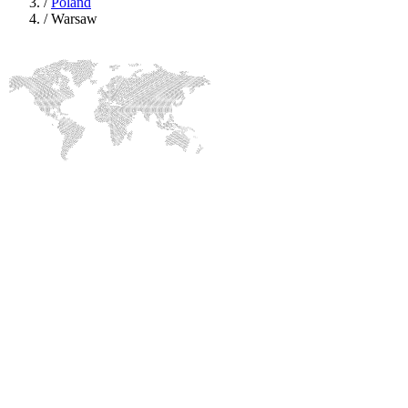
/
Poland
/
Warsaw