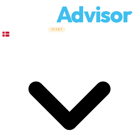
Relo
Advisor
Flytteguider
Flyttefirmaer
Prisberegner
Erhvervsflytning
SNART