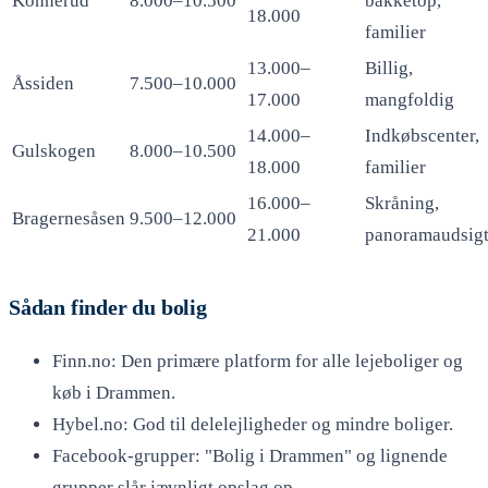
Konnerud
8.000–10.500
bakketop,
18.000
familier
13.000–
Billig,
Åssiden
7.500–10.000
17.000
mangfoldig
14.000–
Indkøbscenter,
Gulskogen
8.000–10.500
18.000
familier
16.000–
Skråning,
Bragernesåsen
9.500–12.000
21.000
panoramaudsig
Sådan finder du bolig
Finn.no: Den primære platform for alle lejeboliger og
køb i Drammen.
Hybel.no: God til delelejligheder og mindre boliger.
Facebook-grupper: "Bolig i Drammen" og lignende
grupper slår jævnligt opslag op.