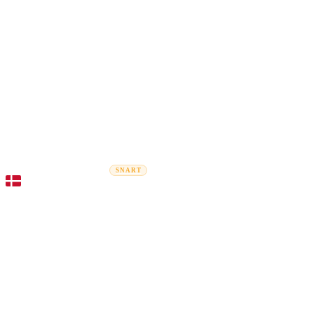
Rel
Flytteguider
Flyttefirmaer
Prisberegner
Erhvervsflytning
SNART