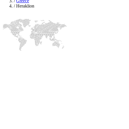
/
Greece
/
Heraklion