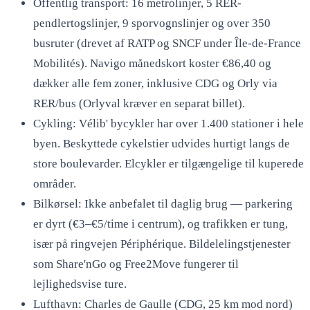
Offentlig transport: 16 metrolinjer, 5 RER-
pendlertogslinjer, 9 sporvognslinjer og over 350
busruter (drevet af RATP og SNCF under Île-de-France
Mobilités). Navigo månedskort koster €86,40 og
dækker alle fem zoner, inklusive CDG og Orly via
RER/bus (Orlyval kræver en separat billet).
Cykling: Vélib' bycykler har over 1.400 stationer i hele
byen. Beskyttede cykelstier udvides hurtigt langs de
store boulevarder. Elcykler er tilgængelige til kuperede
områder.
Bilkørsel: Ikke anbefalet til daglig brug — parkering
er dyrt (€3–€5/time i centrum), og trafikken er tung,
især på ringvejen Périphérique. Bildelelingstjenester
som Share'nGo og Free2Move fungerer til
lejlighedsvise ture.
Lufthavn: Charles de Gaulle (CDG, 25 km mod nord)