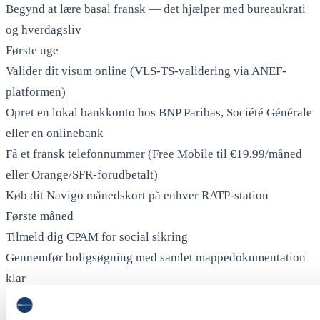
Begynd at lære basal fransk — det hjælper med bureaukrati
og hverdagsliv
Første uge
Valider dit visum online (VLS-TS-validering via ANEF-
platformen)
Opret en lokal bankkonto hos BNP Paribas, Société Générale
eller en onlinebank
Få et fransk telefonnummer (Free Mobile til €19,99/måned
eller Orange/SFR-forudbetalt)
Køb dit Navigo månedskort på enhver RATP-station
Første måned
Tilmeld dig CPAM for social sikring
Gennemfør boligsøgning med samlet mappedokumentation
klar
Besøg dit arrondissements mairie for lokale services,
affaldsindsamling og fordele for beboere