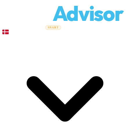
Relo
Advisor
Flytteguider
Flyttefirmaer
Prisberegner
Erhvervsflytning
SNART