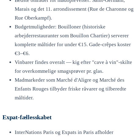
Bedste områder for madoplevelser: Saint-Germain,
Marais og det 11. arrondissement (Rue de Charonne og
Rue Oberkampf).
Budgetmuligheder: Bouilloner (historiske
arbejderrestauranter som Bouillon Chartier) serverer
komplette måltider for under €15. Gade-crêpes koster
€3–€6.
Vinbarer findes overalt — kig efter "cave à vin"-skilte
for overkommelige smagsprøver pr. glas.
Madmarkeder som Marché d'Aligre og Marché des
Enfants Rouges tilbyder friske råvarer og tilberedte
måltider.
Expat-fællesskabet
InterNations Paris og Expats in Paris afholder