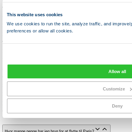
Tilmeld dig forsyningsselskaber (EDF til el, vand via din
This website uses cookies
udlejer)
We use cookies to run the site, analyze traffic, and improve
Første tre måneder
preferences or allow all cookies.
Modtag dit socialsikringsnummer og ansøg om carte Vitale
Tegn en supplerende mutuelle-forsikring
Indskriv dine børn på lokale skoler, hvis relevant
Begynd at opbygge dit sociale netværk gennem meetups og
sprogudveksling
Allow all
Opret en opsparingskonto (Livret A) i din bank til skattefri
rente
Customize
Lær om det franske sundhedsvæsens refusionssystem (tiers
payant)
Deny
Ofte stillede spørgsmål
Hvor mange penge har jeg brug for at flytte til Paris?