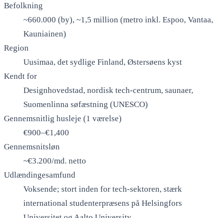
Befolkning
~660.000 (by), ~1,5 million (metro inkl. Espoo, Vantaa,
Kauniainen)
Region
Uusimaa, det sydlige Finland, Østersøens kyst
Kendt for
Designhovedstad, nordisk tech-centrum, saunaer,
Suomenlinna søfæstning (UNESCO)
Gennemsnitlig husleje (1 værelse)
€900–€1,400
Gennemsnitsløn
~€3.200/md. netto
Udlændingesamfund
Voksende; stort inden for tech-sektoren, stærk
international studenterpræsens på Helsingfors
Universitet og Aalto University