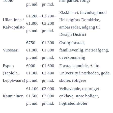
Töölö
nær parker, roligt
pr. md.
pr. md.
Eksklusivt, havudsigt mod
€1.200–
€2.200–
Ullanlinna /
Helsingfors Domkirke,
€1.800
€3.200
Kaivopuisto
ambassader, adgang til
pr. md.
pr. md.
Design District
€750–
€1.300–
Østlig forstad,
Vuosaari
€1.000
€1.800
familievenlig, metroafgang,
pr. md.
pr. md.
overkommelig
Espoo
€900–
€1.600–
Forstadsområde, Aalto
(Tapiola,
€1.300
€2.400
University i nærheden, gode
Leppävaara)
pr. md.
pr. md.
skoler, roligere
€1.100–
€2.000–
Velhavende, tosproget
Kauniainen
€1.500
€3.000
enklave, store boliger,
pr. md.
pr. md.
højtrated skoler