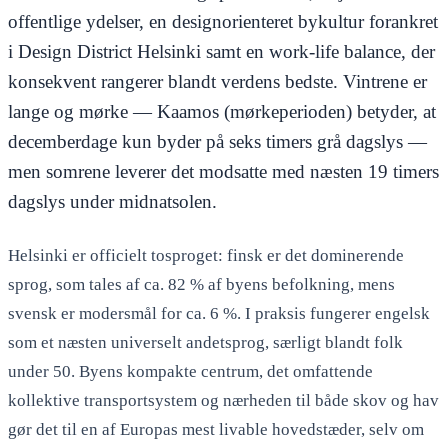
offentlige ydelser, en designorienteret bykultur forankret
i Design District Helsinki samt en work-life balance, der
konsekvent rangerer blandt verdens bedste. Vintrene er
lange og mørke — Kaamos (mørkeperioden) betyder, at
decemberdage kun byder på seks timers grå dagslys —
men somrene leverer det modsatte med næsten 19 timers
dagslys under midnatsolen.
Helsinki er officielt tosproget: finsk er det dominerende
sprog, som tales af ca. 82 % af byens befolkning, mens
svensk er modersmål for ca. 6 %. I praksis fungerer engelsk
som et næsten universelt andetsprog, særligt blandt folk
under 50. Byens kompakte centrum, det omfattende
kollektive transportsystem og nærheden til både skov og hav
gør det til en af Europas mest livable hovedstæder, selv om