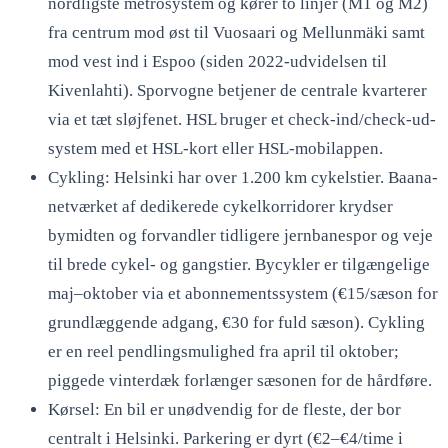
nordligste metrosystem og kører to linjer (M1 og M2)
fra centrum mod øst til Vuosaari og Mellunmäki samt
mod vest ind i Espoo (siden 2022-udvidelsen til
Kivenlahti). Sporvogne betjener de centrale kvarterer
via et tæt sløjfenet. HSL bruger et check-ind/check-ud-
system med et HSL-kort eller HSL-mobilappen.
Cykling: Helsinki har over 1.200 km cykelstier. Baana-
netværket af dedikerede cykelkorridorer krydser
bymidten og forvandler tidligere jernbanespor og veje
til brede cykel- og gangstier. Bycykler er tilgængelige
maj–oktober via et abonnementssystem (€15/sæson for
grundlæggende adgang, €30 for fuld sæson). Cykling
er en reel pendlingsmulighed fra april til oktober;
piggede vinterdæk forlænger sæsonen for de hårdføre.
Kørsel: En bil er unødvendig for de fleste, der bor
centralt i Helsinki. Parkering er dyrt (€2–€4/time i