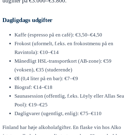
udgifter på €3.000–€3.800.
Dagligdags udgifter
Kaffe (espresso på en café): €3,50–€4,50
Frokost (uformelt, f.eks. en frokostmenu på en
Ravintola): €10–€14
Månedligt HSL-transportkort (AB-zone): €59
(voksen), €35 (studerende)
Øl (0,4 liter på en bar): €7–€9
Biograf: €14–€18
Saunasession (offentlig, f.eks. Löyly eller Allas Sea
Pool): €19–€25
Dagligvarer (ugentligt, enlig): €75–€110
Finland har høje alkoholafgifter. En flaske vin hos Alko