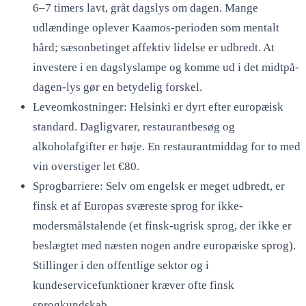
6–7 timers lavt, gråt dagslys om dagen. Mange
udlændinge oplever Kaamos-perioden som mentalt
hård; sæsonbetinget affektiv lidelse er udbredt. At
investere i en dagslyslampe og komme ud i det midtpå-
dagen-lys gør en betydelig forskel.
Leveomkostninger: Helsinki er dyrt efter europæisk
standard. Dagligvarer, restaurantbesøg og
alkoholafgifter er høje. En restaurantmiddag for to med
vin overstiger let €80.
Sprogbarriere: Selv om engelsk er meget udbredt, er
finsk et af Europas sværeste sprog for ikke-
modersmålstalende (et finsk-ugrisk sprog, der ikke er
beslægtet med næsten nogen andre europæiske sprog).
Stillinger i den offentlige sektor og i
kundeservicefunktioner kræver ofte finsk
sprogkundskab.