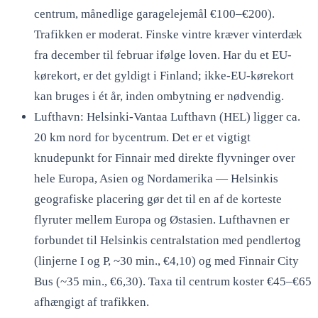
centrum, månedlige garagelejemål €100–€200).
Trafikken er moderat. Finske vintre kræver vinterdæk
fra december til februar ifølge loven. Har du et EU-
kørekort, er det gyldigt i Finland; ikke-EU-kørekort
kan bruges i ét år, inden ombytning er nødvendig.
Lufthavn: Helsinki-Vantaa Lufthavn (HEL) ligger ca.
20 km nord for bycentrum. Det er et vigtigt
knudepunkt for Finnair med direkte flyvninger over
hele Europa, Asien og Nordamerika — Helsinkis
geografiske placering gør det til en af de korteste
flyruter mellem Europa og Østasien. Lufthavnen er
forbundet til Helsinkis centralstation med pendlertog
(linjerne I og P, ~30 min., €4,10) og med Finnair City
Bus (~35 min., €6,30). Taxa til centrum koster €45–€65
afhængigt af trafikken.