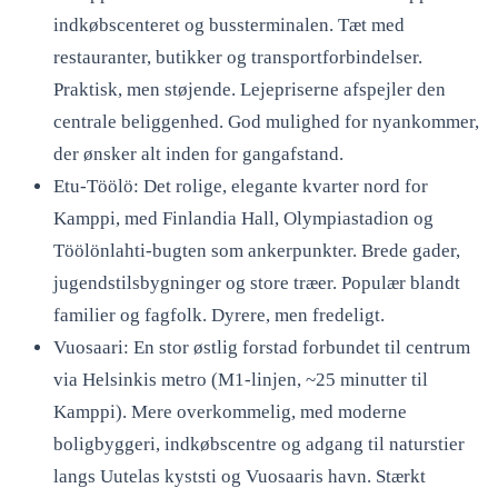
indkøbscenteret og bussterminalen. Tæt med
restauranter, butikker og transportforbindelser.
Praktisk, men støjende. Lejepriserne afspejler den
centrale beliggenhed. God mulighed for nyankommer,
der ønsker alt inden for gangafstand.
Etu-Töölö: Det rolige, elegante kvarter nord for
Kamppi, med Finlandia Hall, Olympiastadion og
Töölönlahti-bugten som ankerpunkter. Brede gader,
jugendstilsbygninger og store træer. Populær blandt
familier og fagfolk. Dyrere, men fredeligt.
Vuosaari: En stor østlig forstad forbundet til centrum
via Helsinkis metro (M1-linjen, ~25 minutter til
Kamppi). Mere overkommelig, med moderne
boligbyggeri, indkøbscentre og adgang til naturstier
langs Uutelas kyststi og Vuosaaris havn. Stærkt