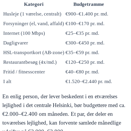
Kategori
Budgetramme
Husleje (1 værelse, centralt)
€900–€1.400 pr. md.
Forsyninger (el, vand, affald)
€100–€170 pr. md.
Internet (100 Mbps)
€25–€35 pr. md.
Dagligvarer
€300–€450 pr. md.
HSL-transportkort (AB-zone)
€35–€59 pr. md.
Restaurantbesøg (4x/md.)
€120–€250 pr. md.
Fritid / fitnesscenter
€40–€80 pr. md.
I alt
€1.520–€2.440 pr. md.
En enlig person, der lever beskedent i en etværelses
lejlighed i det centrale Helsinki, bør budgettere med ca.
€2.000–€2.400 om måneden. Et par, der deler en
toværelses lejlighed, kan forvente samlede månedlige