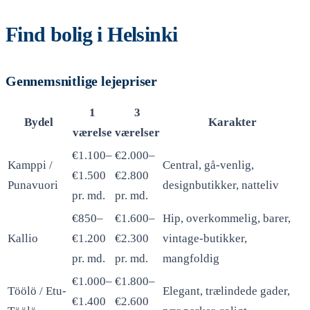
Find bolig i Helsinki
Gennemsnitlige lejepriser
1
3
Bydel
Karakter
værelse
værelser
€1.100–
€2.000–
Kamppi /
Central, gå-venlig,
€1.500
€2.800
Punavuori
designbutikker, natteliv
pr. md.
pr. md.
€850–
€1.600–
Hip, overkommelig, barer,
Kallio
€1.200
€2.300
vintage-butikker,
pr. md.
pr. md.
mangfoldig
€1.000–
€1.800–
Töölö / Etu-
Elegant, trælindede gader,
€1.400
€2.600