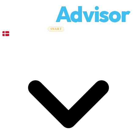
Relo
Advisor
Flytteguider
Flyttefirmaer
Prisberegner
Erhvervsflytning
SNART