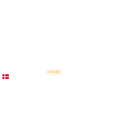
Rel
Flytteguider
Flyttefirmaer
Prisberegner
Erhvervsflytning
SNART